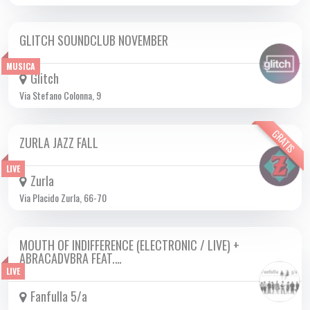
GLITCH SOUNDCLUB NOVEMBER
DA GIO 02/11 A GIO 30/11 2023
MUSICA
Glitch
Via Stefano Colonna, 9
GRATIS
ZURLA JAZZ FALL
VEN 24/11 2023
LIVE
Zurla
Via Placido Zurla, 66-70
MOUTH OF INDIFFERENCE (ELECTRONIC / LIVE) +
VEN 24/11 2023
ABRACADVBRA FEAT.…
LIVE
Fanfulla 5/a