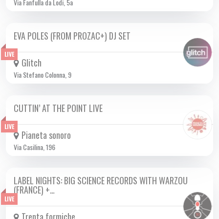
Via Fanfulla da Lodi, 5a
EVA POLES (FROM PROZAC+) DJ SET
VEN 24/11 2023
LIVE
Glitch
Via Stefano Colonna, 9
CUTTIN’ AT THE POINT LIVE
VEN 24/11 2023
LIVE
Pianeta sonoro
Via Casilina, 196
LABEL NIGHTS: BIG SCIENCE RECORDS WITH WARZOU
VEN 24/11 2023
(FRANCE) +…
LIVE
Trenta formiche