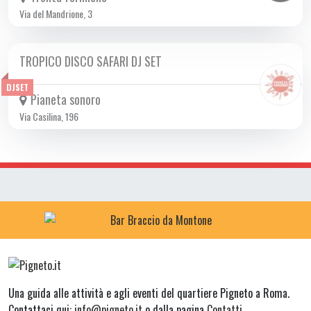
Via del Mandrione, 3
TROPICO DISCO SAFARI DJ SET
VEN 24/11 2023
DJSET
Pianeta sonoro
Via Casilina, 196
Una guida alle attività e agli eventi del quartiere Pigneto a Roma.
Contattaci qui:
info@pigneto.it
o dalla pagina
Contatti