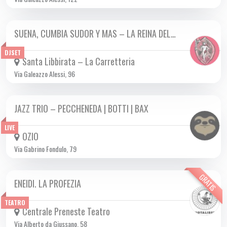
SUENA, CUMBIA SUDOR Y MAS – LA REINA DEL…
VEN 24/11 2023
DJSET
Santa Libbirata – La Carretteria
Via Galeazzo Alessi, 96
JAZZ TRIO – PECCHENEDA | BOTTI | BAX
VEN 24/11 2023
LIVE
OZIO
Via Gabrino Fondulo, 79
GRATIS
ENEIDI. LA PROFEZIA
VEN 24/11 2023
TEATRO
Centrale Preneste Teatro
Via Alberto da Giussano, 58