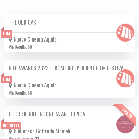
THE OLD OAK
DA GIO 16/11 A MER 13/12 2023
FILM
Nuovo Cinema Aquila
Via l'Aquila, 68
RIFF AWARDS 2023 – ROME INDEPENDENT FILM FESTIVAL
DA VEN 17/11 A VEN 24/11 2023
FILM
Nuovo Cinema Aquila
Via l'Aquila, 68
GRATIS
PITCH: IL RIFF INCONTRA ANTROPICA
VEN 24/11 2023
INCONTRI
Biblioteca Goffredo Mameli
Via del Pigneto, 22