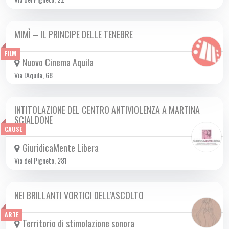
MIMÌ – IL PRINCIPE DELLE TENEBRE
DA MER 22/11 A MER 29/11 2023
FILM
Nuovo Cinema Aquila
Via l'Aquila, 68
INTITOLAZIONE DEL CENTRO ANTIVIOLENZA A MARTINA
VEN 24/11 2023
SCIALDONE
CAUSE
GiuridicaMente Libera
Via del Pigneto, 281
NEI BRILLANTI VORTICI DELL’ASCOLTO
VEN 24/11 2023
ARTE
Territorio di stimolazione sonora