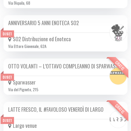
Via l'Aquila, 68
ANNIVERSARIO 5 ANNI ENOTECA SO2
VEN 24/11 2023
DJSET
SO2 Distribuzione ed Enoteca
Via Ettore Giovenale, 62A
GRATIS
OTTO VOLANTI – L’OTTAVO COMPLEANNO DI SPARWASSER
VEN 24/11 2023
DJSET
Sparwasser
Via del Pigneto, 215
GRATIS
LATTE FRESCO, IL #FAVOLOSO VENERDÌ DI LARGO
DA VEN 15/09 A VEN 14/06 2024
DJSET
Largo venue