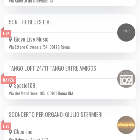
Via Alberto da Giussano, 13
5ON THE BLUES LIVE
VEN 24/11 2023
LIVE
Giove Live Music
Via Ettore Giovenale, 54, 00176 Roma
TANGO LOFT 24/11 TANGO ENTRE AMIGOS
VEN 24/11 2023
DANZA
Spazio109
Via del Mandrione, 109, 00181 Roma RM
SCONCERTO PER ORGANO: GIULIO STERMIERI
VEN 24/11 2023
LIVE
Chourmo
Via Galeazzo Alessi, 122