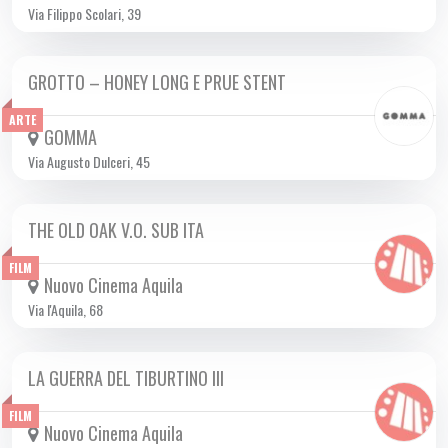
Via Filippo Scolari, 39
GROTTO – HONEY LONG E PRUE STENT
VEN 24/11 2023
ARTE
GOMMA
Via Augusto Dulceri, 45
THE OLD OAK V.O. SUB ITA
DA SAB 09/12 A MAR 19/12 2023
FILM
Nuovo Cinema Aquila
Via l'Aquila, 68
LA GUERRA DEL TIBURTINO III
DA GIO 02/11 A MER 29/11 2023
FILM
Nuovo Cinema Aquila