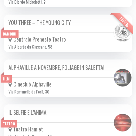
Via Biordo Michelotti, 2
GRATIS
YOU THREE – THE YOUNG CITY
DA VEN 29/09 A DOM 26/11 2023
BAMBINI
Centrale Preneste Teatro
Via Alberto da Giussano, 58
ALPHAVILLE A NOVEMBRE, FOLIAGE IN SALETTA!
DA GIO 02/11 A DOM 26/11 2023
FILM
Cineclub Alphaville
Via Romanello da Forlì, 30
IL SELFIE E L’ANIMA
DA GIO 23/11 A DOM 26/11 2023
TEATRO
Teatro Hamlet