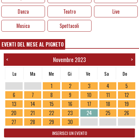
Danza
Teatro
Live
Musica
Spettacoli
EVENTI DEL MESE AL PIGNETO
Novembre 2023
<
>
Lu
Ma
Me
Gi
Ve
Sa
Do
1
2
3
4
5
6
7
8
9
10
11
12
13
14
15
16
17
18
19
20
21
22
23
24
25
26
27
28
29
30
INSERISCI UN EVENTO