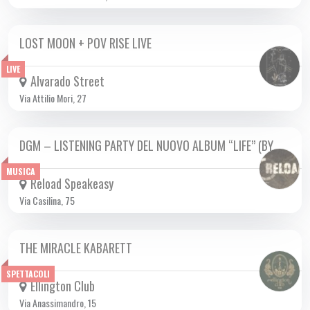
LOST MOON + POV RISE LIVE
VEN 24/11 2023
LIVE
Alvarado Street
Via Attilio Mori, 27
DGM – LISTENING PARTY DEL NUOVO ALBUM “LIFE” (BY…
VEN 24/11 2023
MUSICA
Reload Speakeasy
Via Casilina, 75
THE MIRACLE KABARETT
DA VEN 27/10 A VEN 31/05 2024
SPETTACOLI
Ellington Club
Via Anassimandro, 15