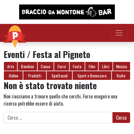
Vai al contenuto
Eventi / Festa al Pigneto
Arte
Bambini
Cause
Corsi
Festa
Film
Libri
Musica
Online
Prodotti
Spettacoli
Sport e Benessere
Visite
Non è stato trovato niente
Non riusciamo a trovare quello che cerchi. Forse eseguire una
ricerca potrebbe essere di aiuto.
Ricerca per: