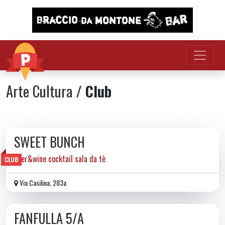
Vai al contenuto
Arte Cultura
/ Club
SWEET BUNCH
beer&wine cocktail sala da tè
CLUB
Via Casilina, 283a
FANFULLA 5/A