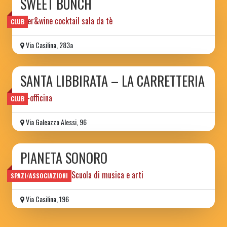
SWEET BUNCH
beer&wine cocktail sala da tè
CLUB
Via Casilina, 283a
SANTA LIBBIRATA – LA CARRETTERIA
ex-officina
CLUB
Via Galeazzo Alessi, 96
PIANETA SONORO
Spazio sociale e Scuola di musica e arti
SPAZI/ASSOCIAZIONI
Via Casilina, 196