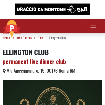
Vai al contenuto
Home
/
Arte Cultura
/
Club
/
Ellington Club
ELLINGTON CLUB
permanent live dinner club
Via Anassimandro, 15, 00176 Roma RM