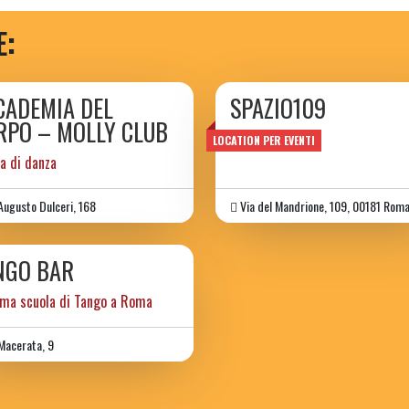
E:
CADEMIA DEL
SPAZIO109
RPO – MOLLY CLUB
Spazio109
LOCATION PER EVENTI
a di danza
Augusto Dulceri, 168
Via del Mandrione, 109, 00181 Rom
NGO BAR
ima scuola di Tango a Roma
Macerata, 9