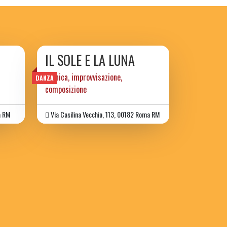
IL SOLE E LA LUNA
tecnica, improvvisazione,
DANZA
composizione
a RM
Via Casilina Vecchia, 113, 00182 Roma RM