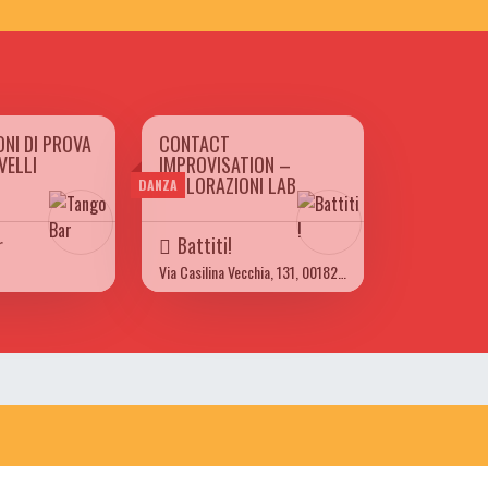
ONI DI PROVA
CONTACT
09 A GIO 28/09
DA MAR 08/11 A MAR 30/05
VELLI
IMPROVISATION –
2023
ESPLORAZIONI LAB
DANZA
r
Battiti!
Via Casilina Vecchia, 131, 00182 Roma RM