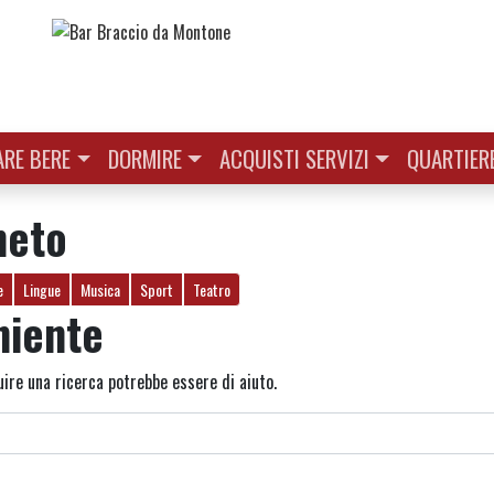
RE BERE
DORMIRE
ACQUISTI SERVIZI
QUARTIER
neto
e
Lingue
Musica
Sport
Teatro
niente
ire una ricerca potrebbe essere di aiuto.