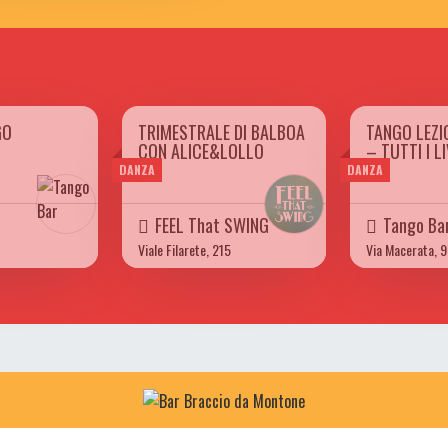
GO
TRIMESTRALE DI BALBOA
TANGO LEZI
 A LUN 27/05
DA VEN 01/03 A SAB 25/05
DA MAR 26/
CON ALICE&LOLLO
– TUTTI I LI
2024
2023
DANZA
DANZA
FEEL That SWING
Tango Ba
Viale Filarete, 215
Via Macerata, 9