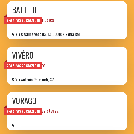
BATTITI!
nuova scuola di musica
SPAZI/ASSOCIAZIONI
Via Casilina Vecchia, 131, 00182 Roma RM
VIVÈRO
luogo di quartiere
SPAZI/ASSOCIAZIONI
Via Antonio Raimondi, 37
VORAGO
Musica Arte e Resistenza
SPAZI/ASSOCIAZIONI