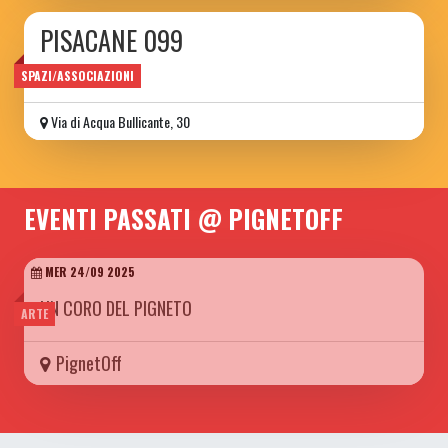
PISACANE 099
associazione
SPAZI/ASSOCIAZIONI
Via di Acqua Bullicante, 30
EVENTI PASSATI @ PIGNETOFF
MER 24/09 2025
UN CORO DEL PIGNETO
ARTE
PignetOff