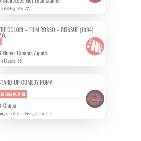
Biblioteca Goffredo Mameli
ia del Pigneto, 22
TRE COLORI – FILM ROSSO – REISSUE (1994)
DA LUN 13/11 A MER 15/11 2023
V.O.…
Nuovo Cinema Aquila
ia l'Aquila, 68
STAND-UP COMEDY ROMA
DA MAR 14/11 A MAR 28/11 2023
TACOLI COMICI
Chupa
argo di S. Luca Evangelista, 7-8