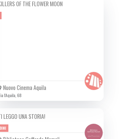
KILLERS OF THE FLOWER MOON
DA GIO 19/10 A MER 22/11 2023
Nuovo Cinema Aquila
ia l'Aquila, 68
TI LEGGO UNA STORIA!
DA MAR 24/10 A GIO 30/05 2024
BINI