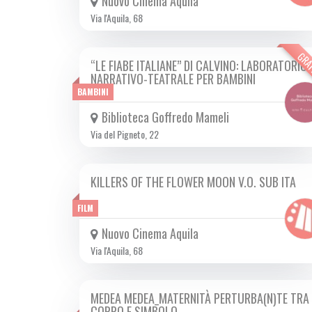
Nuovo Cinema Aquila
Via l'Aquila, 68
GRA
“LE FIABE ITALIANE” DI CALVINO: LABORATORIO
MAR 14/11 2023
NARRATIVO-TEATRALE PER BAMBINI
BAMBINI
Biblioteca Goffredo Mameli
Via del Pigneto, 22
KILLERS OF THE FLOWER MOON V.O. SUB ITA
DA GIO 19/10 A MAR 14/11 2023
FILM
Nuovo Cinema Aquila
Via l'Aquila, 68
MEDEA MEDEA_MATERNITÀ PERTURBA(N)TE TRA
DA MAR 07/11 A MAR 28/11 2023
CORPO E SIMBOLO