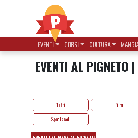
Vai al contenuto
EVENTI
CORSI
CULTURA
MANGIA
EVENTI AL PIGNETO 
Tutti
Film
Spettacoli
EVENTI DEL MESE AL PIGNETO