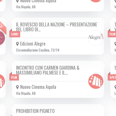
Nuovo Cinema Aquila
Via l'Aquila, 68
V
TIS
IL ROVESCIO DELLA NAZIONE – PRESENTAZIONE
MAR 14/11 2023
DEL LIBRO DI…
LIBRI
FILM
Edizioni Alegre
Circonvallazione Casilina, 72/74
V
INCONTRO CON CARMEN GIARDINA &
MAR 14/11 2023
MASSIMILIANO PALMESE E IL…
FILM
SPET
Nuovo Cinema Aquila
Via l'Aquila, 68
L
PROHIBITION PIGNETO
DA GIO 28/09 A MAR 02/04 2024