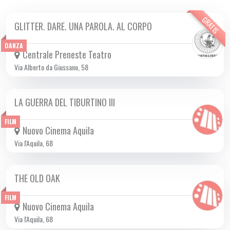
GRATIS
GLITTER. DARE. UNA PAROLA. AL CORPO
MAR 21/11 2023
DANZA
Centrale Preneste Teatro
Via Alberto da Giussano, 58
LA GUERRA DEL TIBURTINO III
DA GIO 02/11 A MER 29/11 2023
FILM
Nuovo Cinema Aquila
Via l'Aquila, 68
THE OLD OAK
DA GIO 16/11 A MER 13/12 2023
FILM
Nuovo Cinema Aquila
Via l'Aquila, 68