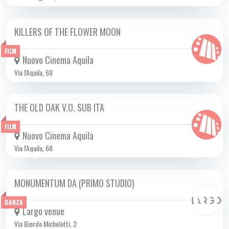
KILLERS OF THE FLOWER MOON
DA GIO 19/10 A MER 22/11 2023
FILM
Nuovo Cinema Aquila
Via l'Aquila, 68
THE OLD OAK V.O. SUB ITA
DA SAB 09/12 A MAR 19/12 2023
FILM
Nuovo Cinema Aquila
Via l'Aquila, 68
MONUMENTUM DA (PRIMO STUDIO)
MAR 21/11 2023
DANZA
Largo venue
Via Biordo Michelotti, 2