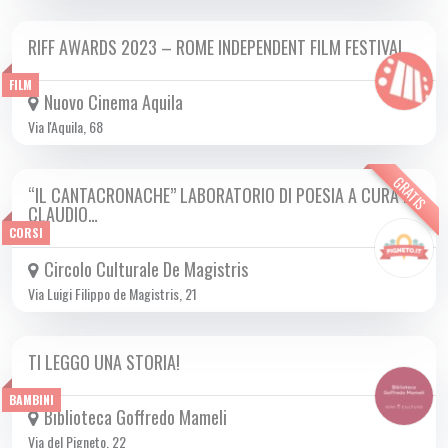
RIFF AWARDS 2023 – ROME INDEPENDENT FILM FESTIVAL
DA VEN 17/11 A VEN 24/11 2023
FILM
Nuovo Cinema Aquila
Via l'Aquila, 68
GRATIS
“IL CANTACRONACHE” LABORATORIO DI POESIA A CURA DI
MAR 21/11 2023
CLAUDIO…
CORSI
Circolo Culturale De Magistris
Via Luigi Filippo de Magistris, 21
TI LEGGO UNA STORIA!
DA MAR 24/10 A GIO 30/05 2024
BAMBINI
Biblioteca Goffredo Mameli
Via del Pigneto, 22