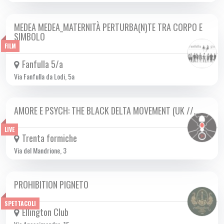
MEDEA MEDEA_MATERNITÀ PERTURBA(N)TE TRA CORPO E
DA MAR 07/11 A MAR 28/11 2023
SIMBOLO
FILM
Fanfulla 5/a
Via Fanfulla da Lodi, 5a
AMORE E PSYCH: THE BLACK DELTA MOVEMENT (UK //…
MAR 21/11 2023
LIVE
Trenta formiche
Via del Mandrione, 3
PROHIBITION PIGNETO
DA GIO 28/09 A MAR 02/04 2024
SPETTACOLI
Ellington Club