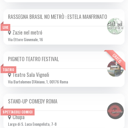
RASSEGNA BRASIL NO METRÒ : ESTELA MANFRINATO
MAR 21/11 2023
LIVE
Zazie nel metró
Via Ettore Giovenale, 16
GRATIS
PIGNETO TEATRO FESTIVAL
DA MER 01/11 A MER 29/11 2023
TEATRO
Teatro Sala Vignoli
Via Bartolomeo D'Alviano, 1, 00176 Roma
STAND-UP COMEDY ROMA
DA MAR 14/11 A MAR 28/11 2023
SPETTACOLI COMICI
Chupa
Largo di S. Luca Evangelista, 7-8