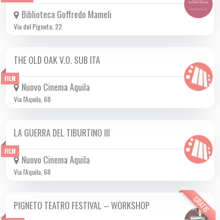
Biblioteca Goffredo Mameli
Via del Pigneto, 22
THE OLD OAK V.O. SUB ITA
DA SAB 09/12 A MAR 19/12 2023
FILM
Nuovo Cinema Aquila
Via l'Aquila, 68
LA GUERRA DEL TIBURTINO III
DA GIO 02/11 A MER 29/11 2023
FILM
Nuovo Cinema Aquila
Via l'Aquila, 68
GRATIS
PIGNETO TEATRO FESTIVAL – WORKSHOP
DA MER 01/11 A LUN 27/11 2023