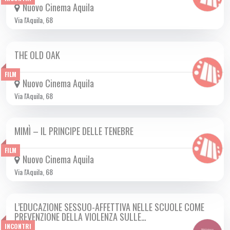
Nuovo Cinema Aquila
Via l'Aquila, 68
THE OLD OAK
DA GIO 16/11 A MER 13/12 2023
FILM
Nuovo Cinema Aquila
Via l'Aquila, 68
MIMÌ – IL PRINCIPE DELLE TENEBRE
DA MER 22/11 A MER 29/11 2023
FILM
Nuovo Cinema Aquila
Via l'Aquila, 68
L’EDUCAZIONE SESSUO-AFFETTIVA NELLE SCUOLE COME
LUN 27/11 2023
PREVENZIONE DELLA VIOLENZA SULLE…
INCONTRI