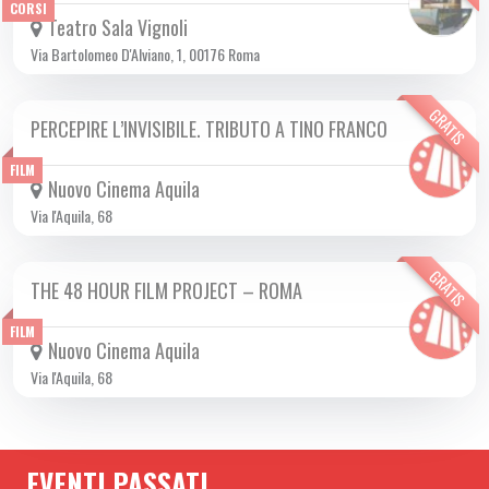
CORSI
Teatro Sala Vignoli
Via Bartolomeo D'Alviano, 1, 00176 Roma
GRATIS
PERCEPIRE L’INVISIBILE. TRIBUTO A TINO FRANCO
LUN 27/11 2023
FILM
Nuovo Cinema Aquila
Via l'Aquila, 68
GRATIS
THE 48 HOUR FILM PROJECT – ROMA
DA LUN 27/11 A LUN 11/12 2023
FILM
Nuovo Cinema Aquila
Via l'Aquila, 68
EVENTI PASSATI