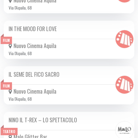
Nuovo Cinema Aquila
Via l'Aquila, 68
IN THE MOOD FOR LOVE
DA GIO 27/02 A MER 05/03 2025
FILM
Nuovo Cinema Aquila
Via l'Aquila, 68
IL SEME DEL FICO SACRO
DA GIO 20/02 A MER 12/03 2025
FILM
Nuovo Cinema Aquila
Via l'Aquila, 68
NINO IL T-REX – LO SPETTACOLO
VEN 28/02 2025
TEATRO
Malo Glitter Bar