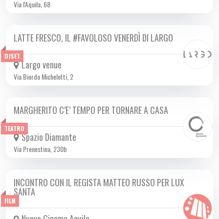
Via l'Aquila, 68
LATTE FRESCO, IL #FAVOLOSO VENERDÌ DI LARGO
DA VEN 27/09 A VEN 20/06 2025
DJSET
Largo venue
Via Biordo Michelotti, 2
MARGHERITO C’E’ TEMPO PER TORNARE A CASA
DA VEN 28/02 A SAB 01/03 2025
TEATRO
Spazio Diamante
Via Prenestina, 230b
INCONTRO CON IL REGISTA MATTEO RUSSO PER LUX
VEN 28/02 2025
SANTA
FILM
Nuovo Cinema Aquila