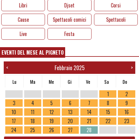
Libri
Djset
Corsi
Cause
Spettacoli comici
Spettacoli
Live
Festa
EVENTI DEL MESE AL PIGNETO
Febbraio 2025
<
>
Lu
Ma
Me
Gi
Ve
Sa
Do
1
2
3
4
5
6
7
8
9
10
11
12
13
14
15
16
17
18
19
20
21
22
23
24
25
26
27
28