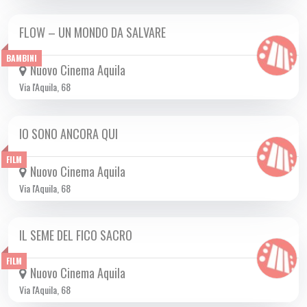
FLOW – UN MONDO DA SALVARE
DA GIO 12/12 A MER 12/03 2025
BAMBINI
Nuovo Cinema Aquila
Via l'Aquila, 68
IO SONO ANCORA QUI
DA GIO 30/01 A MER 12/03 2025
FILM
Nuovo Cinema Aquila
Via l'Aquila, 68
IL SEME DEL FICO SACRO
DA GIO 20/02 A MER 12/03 2025
FILM
Nuovo Cinema Aquila
Via l'Aquila, 68