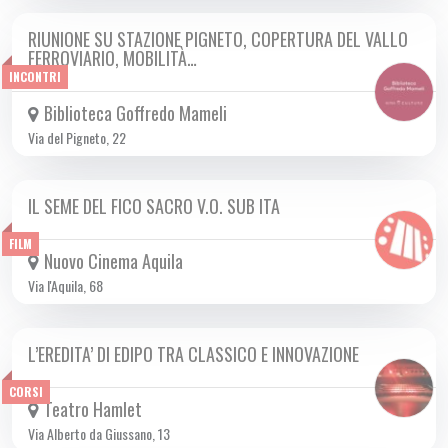
RIUNIONE SU STAZIONE PIGNETO, COPERTURA DEL VALLO
LUN 24/02 2025
FERROVIARIO, MOBILITÀ…
INCONTRI
Biblioteca Goffredo Mameli
Via del Pigneto, 22
IL SEME DEL FICO SACRO V.O. SUB ITA
DA GIO 20/02 A MER 19/03 2025
FILM
Nuovo Cinema Aquila
Via l'Aquila, 68
L’EREDITA’ DI EDIPO TRA CLASSICO E INNOVAZIONE
DA LUN 24/02 A DOM 18/05 2025
CORSI
Teatro Hamlet
Via Alberto da Giussano, 13