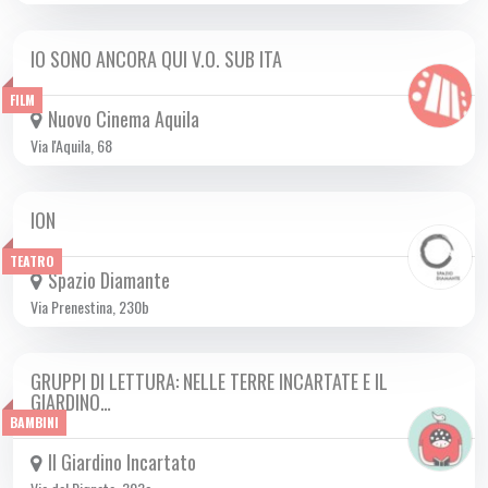
IO SONO ANCORA QUI V.O. SUB ITA
DA MAR 28/01 A MER 05/03 2025
FILM
Nuovo Cinema Aquila
Via l'Aquila, 68
ION
DA VEN 21/02 A MER 26/02 2025
TEATRO
Spazio Diamante
Via Prenestina, 230b
GRUPPI DI LETTURA: NELLE TERRE INCARTATE E IL
DA GIO 20/02 A GIO 27/03 2025
GIARDINO…
BAMBINI
Il Giardino Incartato