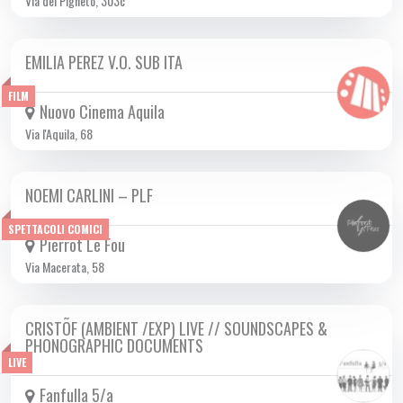
Via del Pigneto, 303c
EMILIA PEREZ V.O. SUB ITA
DA GIO 09/01 A MER 26/02 2025
FILM
Nuovo Cinema Aquila
Via l'Aquila, 68
NOEMI CARLINI – PLF
LUN 24/02 2025
SPETTACOLI COMICI
Pierrot Le Fou
Via Macerata, 58
CRISTÕF (AMBIENT /EXP) LIVE // SOUNDSCAPES &
LUN 24/02 2025
PHONOGRAPHIC DOCUMENTS
LIVE
Fanfulla 5/a