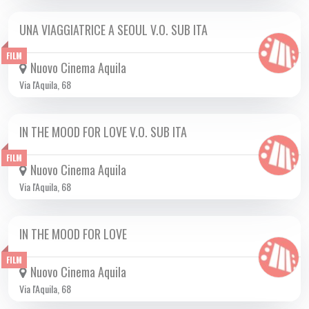
UNA VIAGGIATRICE A SEOUL V.O. SUB ITA
DA GIO 13/02 A MER 26/02 2025
FILM
Nuovo Cinema Aquila
Via l'Aquila, 68
IN THE MOOD FOR LOVE V.O. SUB ITA
DA LUN 17/02 A LUN 03/03 2025
FILM
Nuovo Cinema Aquila
Via l'Aquila, 68
IN THE MOOD FOR LOVE
DA GIO 27/02 A MER 05/03 2025
FILM
Nuovo Cinema Aquila
Via l'Aquila, 68