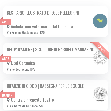
BESTIARIO ILLUSTRATO DI EGLE PELLEGRINI
DA VEN 14/02 A VEN 28/02 2025
ARTE
Ambulatorio veterinario Gattamelata
Via Erasmo Gattamelata, 120
GRATIS
NEEDY D’AMORE | SCULTURE DI GABRIELE MANNARINO
DA VEN 14/02 A VEN 28/02 2025
ARTE
Ùtol Ceramica
Via Fortebraccio, 16/a
INFANZIE IN GIOCO | RASSEGNA PER LE SCUOLE
DA LUN 28/10 A LUN 05/05 2025
BAMBINI
Centrale Preneste Teatro
Via Alberto da Giussano, 58