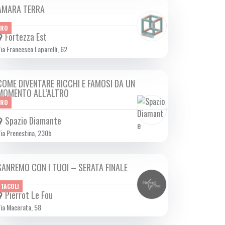
AMARA TERRA
DA GIO 13/02 A SAB 15/02 2025
TRO
Fortezza Est
ia Francesco Laparelli, 62
COME DIVENTARE RICCHI E FAMOSI DA UN
DA GIO 13/02 A DOM 16/02 2025
MOMENTO ALL’ALTRO
TRO
Spazio Diamante
ia Prenestina, 230b
SANREMO CON I TUOI – SERATA FINALE
SAB 15/02 2025
TTACOLI
Pierrot Le Fou
ia Macerata, 58