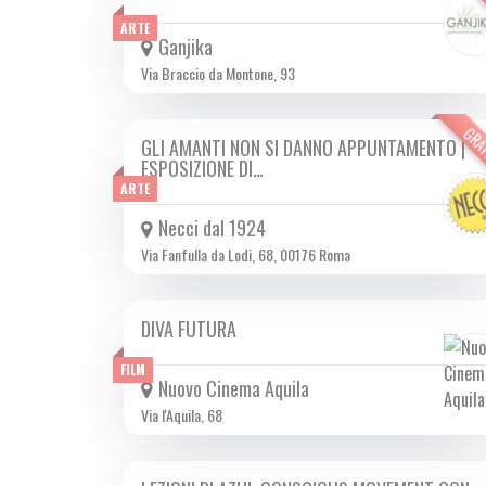
ARTE
Ganjika
Via Braccio da Montone, 93
GRA
GLI AMANTI NON SI DANNO APPUNTAMENTO |
DA VEN 14/02 A DOM 16/02 2025
ESPOSIZIONE DI…
ARTE
Necci dal 1924
Via Fanfulla da Lodi, 68, 00176 Roma
DIVA FUTURA
DA GIO 06/02 A MER 19/02 2025
FILM
Nuovo Cinema Aquila
Via l'Aquila, 68