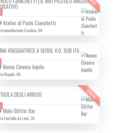
GRATIS
PAOLO CIANCHETTI | IL MIO PICCOLO ANGOLO
SAB 15/02 2025
CREATIVO
E
Atelier di Paolo Cianchetti
irconvallazione Casilina, 64
UNA VIAGGIATRICE A SEOUL V.O. SUB ITA
DA GIO 13/02 A MER 26/02 2025
Nuovo Cinema Aquila
ia l'Aquila, 68
GRATIS
L’ISOLA DEGLI ARRUSI
DA VEN 14/02 A DOM 16/02 2025
E
Malo Glitter Bar
ia Fanfulla da Lodi, 3A