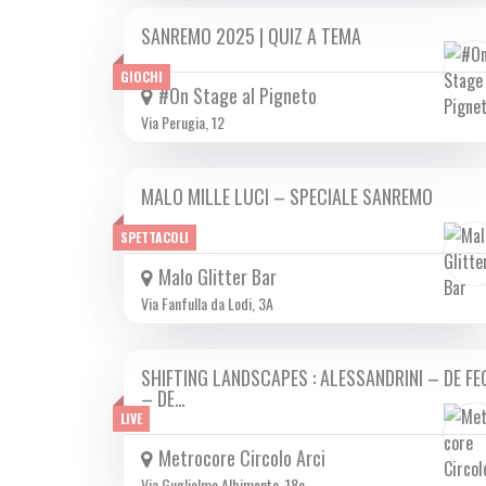
SANREMO 2025 | QUIZ A TEMA
DA MAR 11/02 A SAB 15/02 2025
GIOCHI
#On Stage al Pigneto
Via Perugia, 12
MALO MILLE LUCI – SPECIALE SANREMO
SAB 15/02 2025
SPETTACOLI
Malo Glitter Bar
Via Fanfulla da Lodi, 3A
SHIFTING LANDSCAPES : ALESSANDRINI – DE FE
SAB 15/02 2025
– DE…
LIVE
Metrocore Circolo Arci
Via Guglielmo Albimonte, 18c