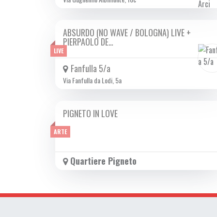
ABSURDO (NO WAVE / BOLOGNA) LIVE +
SAB 15/02 2025
PIERPAOLO DE…
LIVE
Fanfulla 5/a
Via Fanfulla da Lodi, 5a
PIGNETO IN LOVE
DA VEN 14/02 A VEN 28/02 2025
ARTE
Quartiere Pigneto