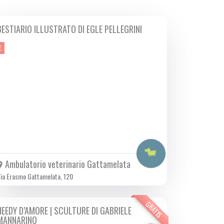
BESTIARIO ILLUSTRATO DI EGLE PELLEGRINI
DA VEN 14/02 A VEN 28/02 2025
E
Ambulatorio veterinario Gattamelata
ia Erasmo Gattamelata, 120
GRATIS
NEEDY D’AMORE | SCULTURE DI GABRIELE
DA VEN 14/02 A VEN 28/02 2025
MANNARINO