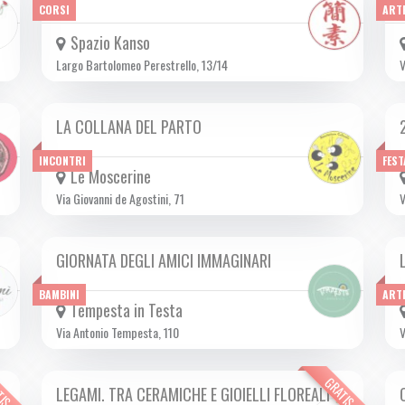
CORSI
ART
Spazio Kanso
Largo Bartolomeo Perestrello, 13/14
V
LA COLLANA DEL PARTO
SAB 15/02 2025
INCONTRI
FEST
Le Moscerine
Via Giovanni de Agostini, 71
V
GIORNATA DEGLI AMICI IMMAGINARI
SAB 15/02 2025
BAMBINI
ART
Tempesta in Testa
Via Antonio Tempesta, 110
V
TIS
GRATIS
LEGAMI. TRA CERAMICHE E GIOIELLI FLOREALI
DA VEN 14/02 A DOM 16/02 2025