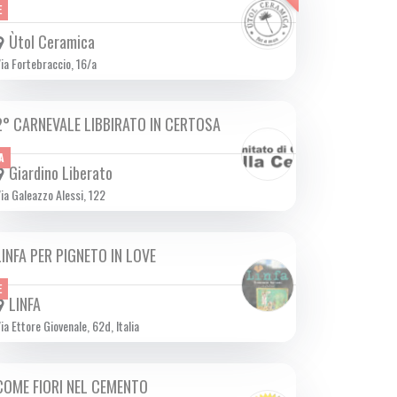
E
Ùtol Ceramica
ia Fortebraccio, 16/a
2° CARNEVALE LIBBIRATO IN CERTOSA
GIO 27/02 2025
A
Giardino Liberato
ia Galeazzo Alessi, 122
LINFA PER PIGNETO IN LOVE
DA VEN 14/02 A SAB 15/02 2025
E
LINFA
ia Ettore Giovenale, 62d, Italia
COME FIORI NEL CEMENTO
DA VEN 14/02 A DOM 16/02 2025