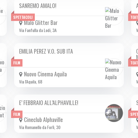
SANREMO AMALO!
DA MAR 11/02 A SAB 15/02 2025
SPETTACOLI
TEA
Malo Glitter Bar
Via Fanfulla da Lodi, 3A
V
EMILIA PEREZ V.O. SUB ITA
DA GIO 09/01 A MER 26/02 2025
FILM
TEA
Nuovo Cinema Aquila
Via l'Aquila, 68
V
E’ FEBBRAIO ALL’ALPHAVILLE!
DA VEN 31/01 A DOM 23/02 2025
FILM
SPE
Cineclub Alphaville
Via Romanello da Forlì, 30
V