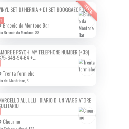
GRATIS
VINYL SET DJ HERNIA + DJ SET BOOGGAZOGGA
SAB 15/02 2025
ET
Braccio da Montone Bar
ia Braccio da Montone, 88
AMORE E PSYCH: MY TELEPHONE NUMBER (+39)
SAB 15/02 2025
375-649-94-64 +…
Trenta formiche
ia del Mandrione, 3
MARCELLO ALLULLI | DIARIO DI UN VIAGGIATORE
SAB 15/02 2025
SOLITARIO
Chourmo
ia Galeazzo Alessi, 122