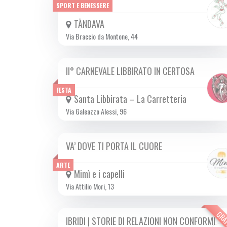
SPORT E BENESSERE
TĀNDAVA
Via Braccio da Montone, 44
II° CARNEVALE LIBBIRATO IN CERTOSA
DA MER 12/02 A SAB 22/02 2025
FESTA
Santa Libbirata – La Carretteria
Via Galeazzo Alessi, 96
VA’ DOVE TI PORTA IL CUORE
DA VEN 14/02 A DOM 16/02 2025
ARTE
Mimì e i capelli
Via Attilio Mori, 13
GRA
IBRIDI | STORIE DI RELAZIONI NON CONFORMI
DA GIO 13/02 A SAB 15/02 2025