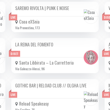
SAREMO RIVOLTA | PUNK E NOISE
SAB 15/02 2025
LIVE
DJS
Csoa eXSnia
Via Prenestina, 173
V
LA REINA DEL FOMENTO
SAB 15/02 2025
DJSET
LIVE
Santa Libbirata – La Carretteria
Via Galeazzo Alessi, 96
V
O
GOTHIC BAR | RELOAD CLUB // OLGHA LIVE
SAB 15/02 2025
LIVE
LIVE
Reload Speakeasy
Via Casilina, 75
V