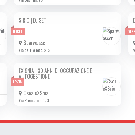
SIRIO | DJ SET
SAB 15/02 2025
DJSET
DJS
Sparwasser
Via del Pigneto, 215
V
EX SNIA | 30 ANNI DI OCCUPAZIONE E
DA MER 12/02 A DOM 16/02 2025
AUTOGESTIONE
FESTA
Csoa eXSnia
Via Prenestina, 173