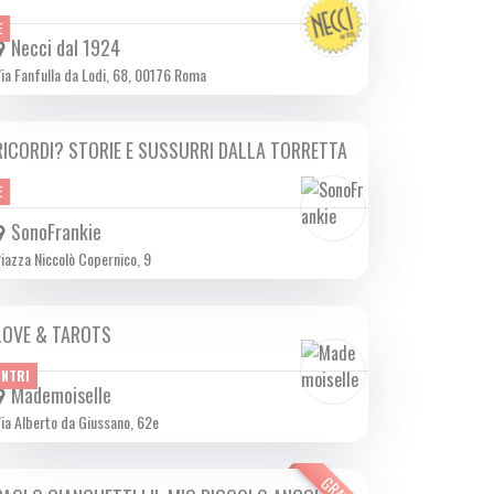
E
Necci dal 1924
ia Fanfulla da Lodi, 68, 00176 Roma
RICORDI? STORIE E SUSSURRI DALLA TORRETTA
DA VEN 14/02 A DOM 16/02 2025
E
SonoFrankie
iazza Niccolò Copernico, 9
LOVE & TAROTS
SAB 15/02 2025
ONTRI
Mademoiselle
ia Alberto da Giussano, 62e