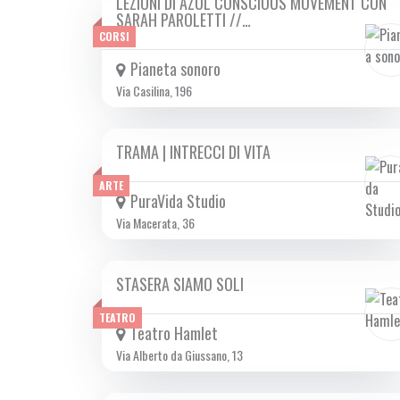
LEZIONI DI AZUL CONSCIOUS MOVEMENT CON
DA SAB 01/02 A SAB 15/02 2025
SARAH PAROLETTI //…
CORSI
Pianeta sonoro
Via Casilina, 196
TRAMA | INTRECCI DI VITA
DA VEN 14/02 A DOM 16/02 2025
ARTE
PuraVida Studio
Via Macerata, 36
STASERA SIAMO SOLI
DA VEN 14/02 A DOM 16/02 2025
TEATRO
Teatro Hamlet
Via Alberto da Giussano, 13