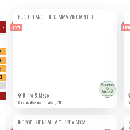
BUCHI BIANCHI DI GEMMA VINCIARELLI
DA VEN 14/02 A DOM 16/02 2025
>
ARTE
ART
o
2
9
6
3
Burro & Mezé
Circonvallazione Casilina, 79
V
INTRODUZIONE ALLA CUERDA SECA
SAB 15/02 2025