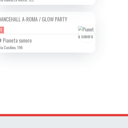
DANCEHALL A-ROMA / GLOW PARTY
SAB 15/02 2025
ET
Pianeta sonoro
ia Casilina, 196