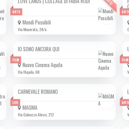
GRATIS
LOVE LANDS | COLLAGE DI FABIA RODI
DA VEN 14/02 A DOM 16/02 2025
ARTE
ART
Mondi Possibili
Via Macerata, 24/a
C
IO SONO ANCORA QUI
DA GIO 30/01 A MER 12/03 2025
FILM
FILM
Nuovo Cinema Aquila
Via l'Aquila, 68
V
CARNEVALE ROMANO
SAB 15/02 2025
LIVE
ART
MAGMA
Via Galeazzo Alessi, 212
V