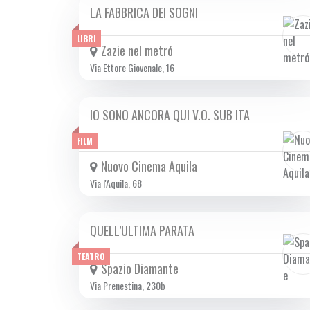
LA FABBRICA DEI SOGNI
SAB 15/02 2025
LIBRI
Zazie nel metró
Via Ettore Giovenale, 16
IO SONO ANCORA QUI V.O. SUB ITA
DA MAR 28/01 A MER 05/03 2025
FILM
Nuovo Cinema Aquila
Via l'Aquila, 68
QUELL’ULTIMA PARATA
DA GIO 13/02 A DOM 16/02 2025
TEATRO
Spazio Diamante
Via Prenestina, 230b