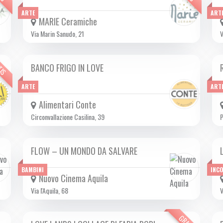
ARTE
ART
MARIE Ceramiche
Via Marin Sanudo, 21
V
TIS
BANCO FRIGO IN LOVE
SAB 15/02 2025
ARTE
ART
Alimentari Conte
Circonvallazione Casilina, 39
P
FLOW – UN MONDO DA SALVARE
DA GIO 12/12 A MER 12/03 2025
BAMBINI
INC
Nuovo Cinema Aquila
Via l'Aquila, 68
V