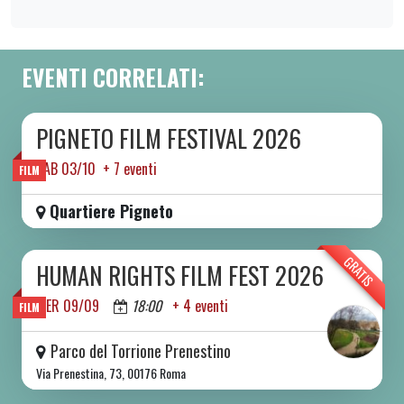
EVENTI CORRELATI:
PIGNETO FILM FESTIVAL 2026
DA SAB 03/10 A SAB 10/10 2026
SAB 03/10 + 7 eventi
FILM
Quartiere Pigneto
GRATIS
HUMAN RIGHTS FILM FEST 2026
DA MER 09/09 A DOM 13/09 2026
MER 09/09
18:00
+ 4 eventi
FILM
Parco del Torrione Prenestino
Via Prenestina, 73, 00176 Roma