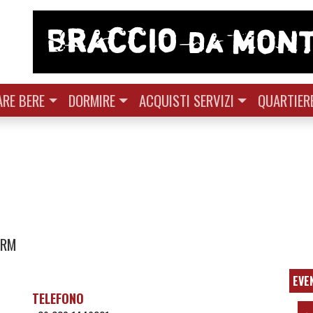
RE BERE
DORMIRE
ACQUISTI SERVIZI
QUARTIER
 RM
EVE
TELEFONO