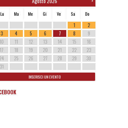
Agosto 2026
>
Lu
Ma
Me
Gi
Ve
Sa
Do
1
2
3
4
5
6
7
8
9
10
11
12
13
14
15
16
17
18
19
20
21
22
23
24
25
26
27
28
29
30
31
INSERISCI UN EVENTO
CEBOOK