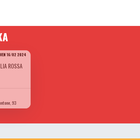
KA
 VEN 16/02 2024
GLIA ROSSA
ontone, 93