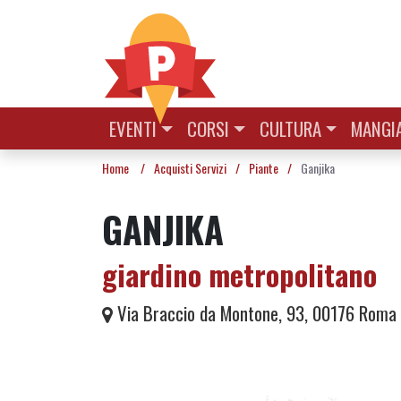
Vai al contenuto
EVENTI
CORSI
CULTURA
MANGIA
Home
/
Acquisti Servizi
/
Piante
/
Ganjika
GANJIKA
giardino metropolitano
Via Braccio da Montone, 93, 00176 Roma