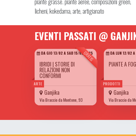
piante grasse. piante aeree, composizioni green,
licheni, kokedama, arte, artigianato
EVENTI PASSATI @ GANJI
GRATIS
DA GIO 13/02 A SAB 15/02 2025
DA LUN 12/02 A
IBRIDI | STORIE DI
PIANTE A FO
RELAZIONI NON
CONFORMI
ARTE
PRODOTTI
Ganjika
Ganjika
Via Braccio da Montone, 93
Via Braccio da M