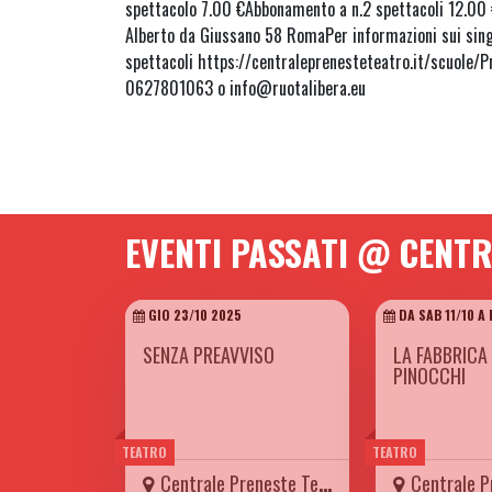
spettacolo 7.00 €Abbonamento a n.2 spettacoli 12.00
Alberto da Giussano 58 RomaPer informazioni sui sing
spettacoli https://centraleprenesteteatro.it/scuole/Pr
0627801063 o info@ruotalibera.eu
EVENTI PASSATI @ CENT
GIO 23/10 2025
DA SAB 11/10 A
SENZA PREAVVISO
LA FABBRICA 
PINOCCHI
TEATRO
TEATRO
Centrale Preneste Teatro
Centrale Pre