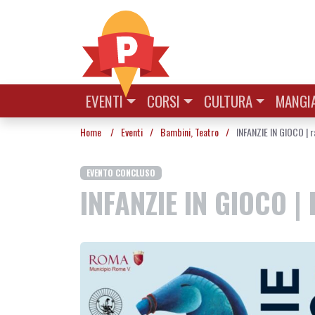
Vai al contenuto
EVENTI
CORSI
CULTURA
MANGIA
Home
/
Eventi
/
Bambini
,
Teatro
/
INFANZIE IN GIOCO | r
EVENTO CONCLUSO
INFANZIE IN GIOCO 