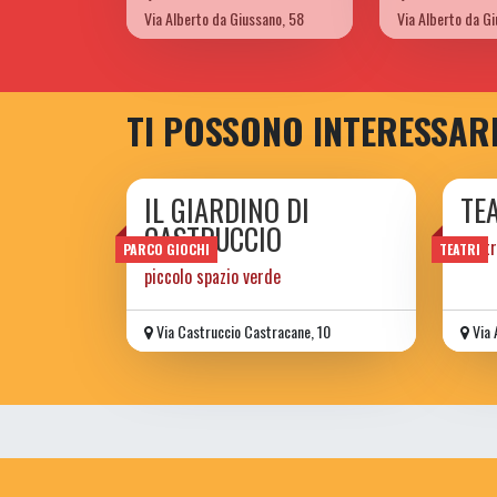
Via Alberto da Giussano, 58
Via Alberto da G
TI POSSONO INTERESSAR
IL GIARDINO DI
TE
CASTRUCCIO
Teatr
PARCO GIOCHI
TEATRI
piccolo spazio verde
Via Castruccio Castracane, 10
Via 