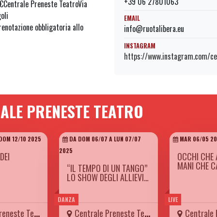
+39 06 27801063
 €Centrale Preneste TeatroVia
oli
EMAIL
enotazione obbligatoria allo
info@ruotalibera.eu
INSTAGRAM
https://www.instagram.com/ce
RALE PRENESTE TEATRO
 DOM 12/10 2025
DA DOM 06/07 A LUN 07/07
MAR 06/05 2
2025
DEI
OCCHI CHE 
MANI CHE 
“IL TEMPO DI UN TANGO”
LO SHOW DEGLI ALLIEVI…
DANZA
LIVE
neste Teatro
Centrale Preneste Teatro
Centrale Pr