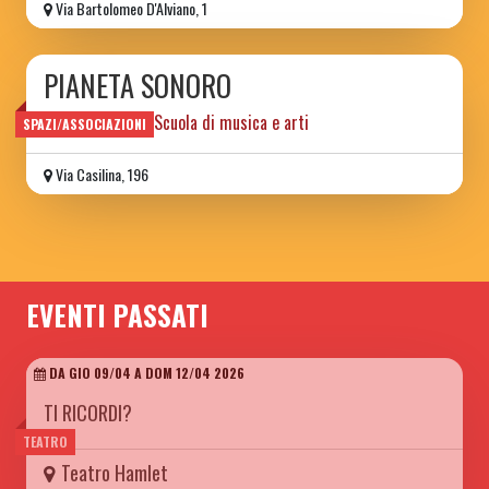
Via Bartolomeo D'Alviano, 1
PIANETA SONORO
Spazio sociale e Scuola di musica e arti
SPAZI/ASSOCIAZIONI
Via Casilina, 196
EVENTI PASSATI
DA GIO 09/04 A DOM 12/04 2026
TI RICORDI?
TEATRO
Teatro Hamlet