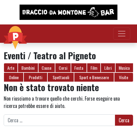
Vai al contenuto
Eventi / Teatro al Pigneto
Arte
Bambini
Cause
Corsi
Festa
Film
Libri
Musica
Online
Prodotti
Spettacoli
Sport e Benessere
Visite
Non è stato trovato niente
Non riusciamo a trovare quello che cerchi. Forse eseguire una
ricerca potrebbe essere di aiuto.
Ricerca per: