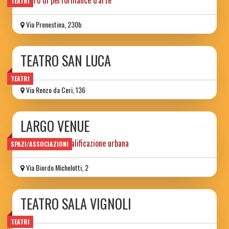
teatro di performance d'arte
TEATRI
Via Prenestina, 230b
TEATRO SAN LUCA
TEATRI
Via Renzo da Ceri, 136
LARGO VENUE
progetto di riqualificazione urbana
SPAZI/ASSOCIAZIONI
Via Biordo Michelotti, 2
TEATRO SALA VIGNOLI
TEATRI