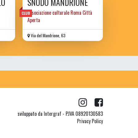
LO
SNODO MANDRIONE
associazione culturale Roma Città
CLUB
Aperta
Via del Mandrione, 63
sviluppato da
Intergraf
- P.IVA 08920130583
Privacy Policy