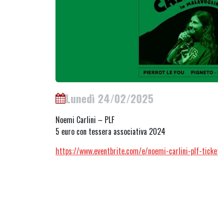
Lunedì 24/02/2025
Noemi Carlini – PLF
5 euro con tessera associativa 2024
https://www.eventbrite.com/e/noemi-carlini-plf-ti