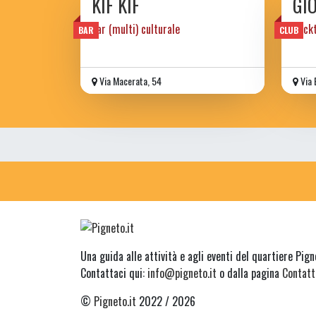
KIF KIF
GIO
bar (multi) culturale
Cockt
BAR
CLUB
Via Macerata, 54
Via 
Una guida alle attività e agli eventi del quartiere Pig
Contattaci qui:
info@pigneto.it
o dalla pagina
Contatt
©
Pigneto.it
2022 / 2026