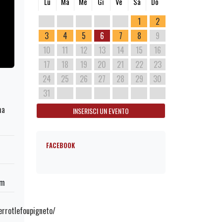
Lu
Ma
Me
Gi
Ve
Sa
Do
1
2
3
4
5
6
7
8
9
10
11
12
13
14
15
16
17
18
19
20
21
22
23
24
25
26
27
28
29
30
31
ma
INSERISCI UN EVENTO
FACEBOOK
om
rrotlefoupigneto/