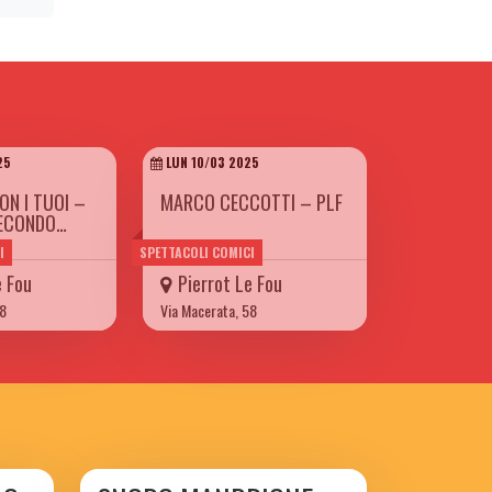
25
LUN 10/03 2025
ON I TUOI –
MARCO CECCOTTI – PLF
SECONDO…
I
SPETTACOLI COMICI
e Fou
Pierrot Le Fou
58
Via Macerata, 58