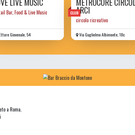
VE LIVE MUSIC
METROCORE CIRCO
ARCI
ail Bar, Food & Live Music
CLUB
circolo ricreativo
Ettore Giovenale, 54
Via Guglielmo Albimonte, 18c
neto a Roma.
i