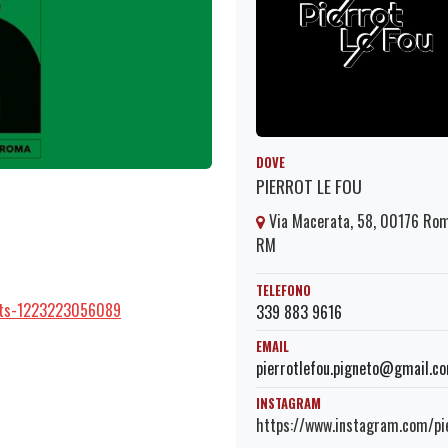
DOVE
PIERROT LE FOU
Via Macerata, 58, 00176 Ro
RM
TELEFONO
ckets-1223223056089
339 883 9616
EMAIL
pierrotlefou.pigneto@gmail.c
INSTAGRAM
https://www.instagram.com/pie