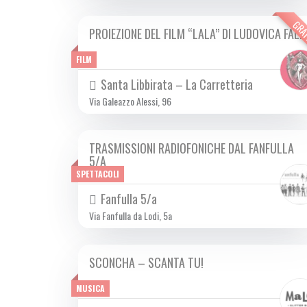
GRA
PROIEZIONE DEL FILM “LALA” DI LUDOVICA FALE
DOM 20/10 2024
FILM
Santa Libbirata – La Carretteria
Via Galeazzo Alessi, 96
TRASMISSIONI RADIOFONICHE DAL FANFULLA
DOM 20/10 2024
5/A
SPETTACOLI
Fanfulla 5/a
Via Fanfulla da Lodi, 5a
SCONCHA – SCANTA TU!
DOM 20/10 2024
MUSICA