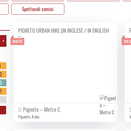
Spettacoli comici
PIGNETO URBAN HIKE (IN INGLESE / IN ENGLISH
DA LUN 02/09 A SAB 23/11 2024
–…
>
VISITE
FEST
o
6
3
0
7
Pigneto – Metro C
Pigneto, Italia
V