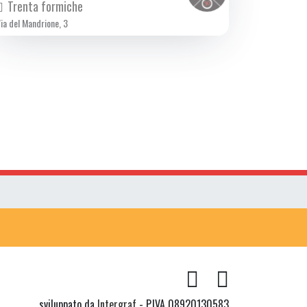
Trenta formiche
ia del Mandrione, 3
sviluppato da
Intergraf
- P.IVA 08920130583