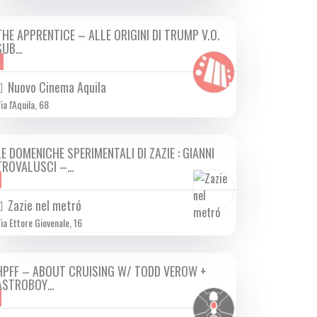
THE APPRENTICE – ALLE ORIGINI DI TRUMP V.O.
DA GIO 17/10 A MER 13/11 2024
SUB…
Nuovo Cinema Aquila
ia l'Aquila, 68
LE DOMENICHE SPERIMENTALI DI ZAZIE : GIANNI
DOM 20/10 2024
TROVALUSCI –…
Zazie nel metró
ia Ettore Giovenale, 16
HPFF – ABOUT CRUISING W/ TODD VEROW +
DOM 20/10 2024
ASTROBOY…