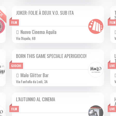
TIS
S
JOKER: FOLIE À DEUX V.O. SUB ITA
DA MER 02/10 A MER 30/10 2024
FILM
FILM
Nuovo Cinema Aquila
Via l'Aquila, 68
V
BORN THIS GAME SPECIALE APERIGIOCO!
DOM 20/10 2024
GIOCHI
LIVE
Malo Glitter Bar
Via Fanfulla da Lodi, 3A
V
L’AUTUNNO AL CINEMA
DA VEN 04/10 A DOM 27/10 2024
FILM
LIVE