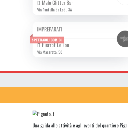
Malo Glitter Bar
Via Fanfulla da Lodi, 3A
IMPREPARATI
DOM 20/10 2024
SPETTACOLI COMICI
Pierrot Le Fou
Via Macerata, 58
Una guida alle attività e agli eventi del quartiere Pig