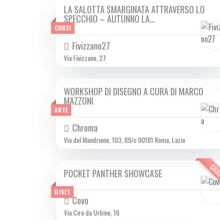
LA SALOTTA SMARGINATA ATTRAVERSO LO
DA SAB 19/10 A DOM 20/10 2024
SPECCHIO – AUTUNNO LA…
CORSI
Fivizzano27
Via Fivizzano, 27
WORKSHOP DI DISEGNO A CURA DI MARCO
DA SAB 19/10 A DOM 20/10 2024
MAZZONI
ARTE
Chroma
Via del Mandrione, 103, 89/c 00181 Roma, Lazio
GRA
POCKET PANTHER SHOWCASE
DOM 20/10 2024
DJSET
Covo
Via Ciro da Urbino, 16