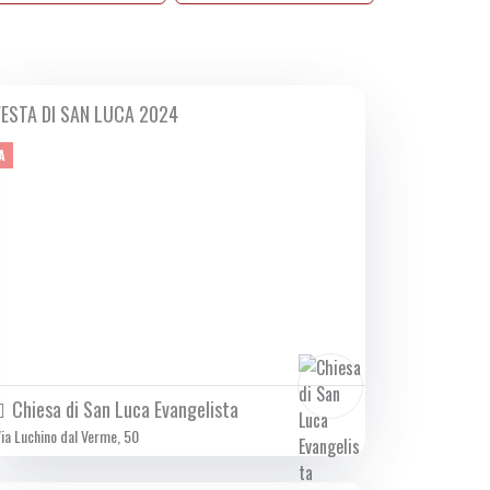
FESTA DI SAN LUCA 2024
DA LUN 14/10 A DOM 20/10 2024
A
Chiesa di San Luca Evangelista
ia Luchino dal Verme, 50