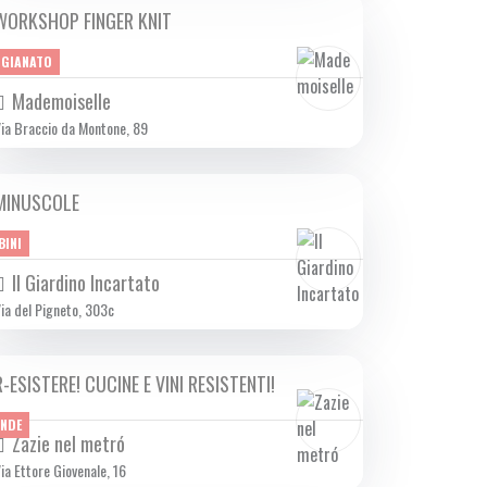
WORKSHOP FINGER KNIT
DA DOM 20/10 A DOM 17/11 2024
IGIANATO
Mademoiselle
ia Braccio da Montone, 89
MINUSCOLE
DOM 20/10 2024
BINI
Il Giardino Incartato
ia del Pigneto, 303c
R-ESISTERE! CUCINE E VINI RESISTENTI!
DA DOM 20/10 A DOM 13/04 2025
ANDE
Zazie nel metró
ia Ettore Giovenale, 16