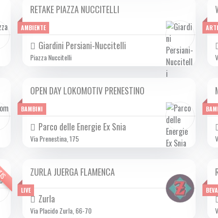
RETAKE PIAZZA NUCCITELLI
DOM 20/10 2024
AMBIENTE
ART
Giardini Persiani-Nuccitelli
Piazza Nuccitelli
V
OPEN DAY LOKOMOTIV PRENESTINO
DOM 20/10 2024
BAMBINI
BAM
Parco delle Energie Ex Snia
Via Prenestina, 175
V
TIS
ZURLA JUERGA FLAMENCA
DOM 20/10 2024
LIVE
BEV
Zurla
Via Placido Zurla, 66-70
V