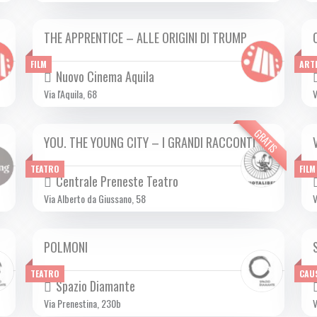
THE APPRENTICE – ALLE ORIGINI DI TRUMP
DA GIO 17/10 A MER 30/10 2024
FILM
ART
Nuovo Cinema Aquila
Via l'Aquila, 68
V
GRATIS
YOU. THE YOUNG CITY – I GRANDI RACCONTI
DA VEN 20/09 A DOM 03/11 2024
TEATRO
FILM
Centrale Preneste Teatro
Via Alberto da Giussano, 58
V
POLMONI
DA VEN 18/10 A DOM 20/10 2024
TEATRO
CAU
Spazio Diamante
Via Prenestina, 230b
V