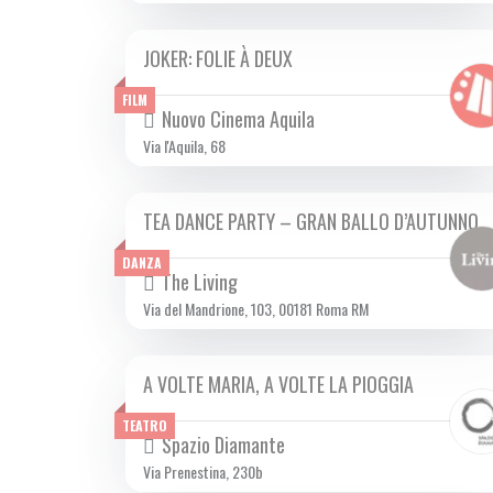
JOKER: FOLIE À DEUX
DA MER 02/10 A MER 23/10 2024
FILM
Nuovo Cinema Aquila
Via l'Aquila, 68
TEA DANCE PARTY – GRAN BALLO D’AUTUNNO
DOM 20/10 2024
DANZA
The Living
Via del Mandrione, 103, 00181 Roma RM
A VOLTE MARIA, A VOLTE LA PIOGGIA
DA VEN 18/10 A DOM 20/10 2024
TEATRO
Spazio Diamante
Via Prenestina, 230b