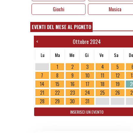
Giochi
Musica
EVENTI DEL MESE AL PIGNETO
Ottobre 2024
<
Lu
Ma
Me
Gi
Ve
Sa
D
1
2
3
4
5
7
8
9
10
11
12
1
14
15
16
17
18
19
2
21
22
23
24
25
26
2
28
29
30
31
INSERISCI UN EVENTO