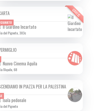
GRATIS
CARTA
DOM 20/10 2024
IGIANATO
Il Giardino Incartato
ia del Pigneto, 303c
VERMIGLIO
DA GIO 03/10 A MER 06/11 2024
Nuovo Cinema Aquila
ia l'Aquila, 68
SCENDIAMO IN PIAZZA PER LA PALESTINA
DOM 20/10 2024
SE
Isola pedonale
ia del Pigneto