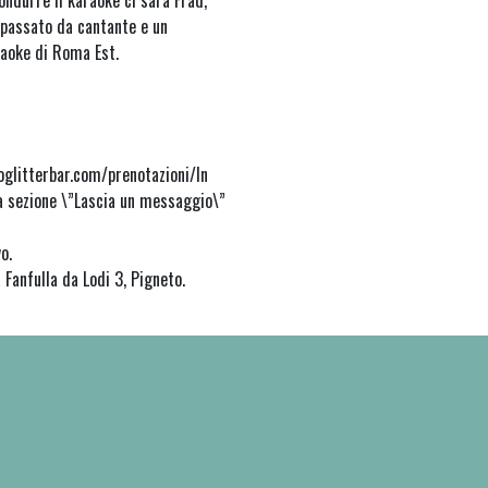
ondurre il karaoke ci sarà Frad,
 passato da cantante e un
raoke di Roma Est.
0
oglitterbar.com/prenotazioni/In
a sezione \”Lascia un messaggio\”
o.
 Fanfulla da Lodi 3, Pigneto.