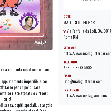
DOVE
MALO GLITTER BAR
Via Fanfulla da Lodi, 3A, 001
Roma RM
SITO WEB
https://www.maloglitterbar.co
TELEFONO
+39 06 9879 5693
va a chi canta con il cuore e con il
EMAIL
 appuntamento imperdibile per
info@maloglitterbar.com
fittarne per un po’ di sana
INSTAGRAM
rta se siete stonatə o virtuosə:
https://www.instagram.com/ma
il cu_o!
di scena, ospiti speciali, un angolo