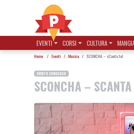
Vai al contenuto
EVENTI
CORSI
CULTURA
MANGIA
Home
/
Eventi
/
Musica
/
SCONCHA – sCanta tu!
EVENTO CONCLUSO
SCONCHA – SCANTA 