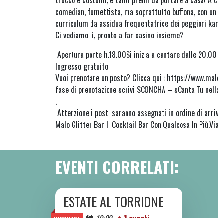
trucco e costumi, e tanti premi da portare a casa! A c
comedian, fumettista, ma soprattutto buffona, con un
curriculum da assidua frequentatrice dei peggiori ka
Ci vediamo lì, prontə a far casino insieme?
Apertura porte h.18.00Si inizia a cantare dalle 20.0
Ingresso gratuito
Vuoi prenotare un posto? Clicca qui : https://www.mal
fase di prenotazione scrivi SCONCHA – sCanta Tu nell
.
Attenzione i posti saranno assegnati in ordine di arriv
Malo Glitter Bar Il Cocktail Bar Con Qualcosa In Più.Via
EVENTI CORRELATI:
ESTATE AL TORRIONE
DA SAB 06/06 A SAB 08/08 2026