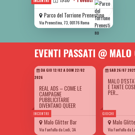
Oggi
19:00
+ 1 eventi
INCONTRI
Parco del Torrione Prenestino
Via Prenestina, 73, 00176 Roma
EVENTI PASSATI @ MALO
DA GIO 12/02 A DOM 22/02
SAB 26/07 202
2026
MALO D’ESTA
E TANTE COS
REAL ADS – COME LE
PER…
CAMPAGNE
PUBBLICITARIE
DIVENTANO QUEER
INCONTRI
GIOCHI
Malo Glitter Bar
Malo Glitt
Via Fanfulla da Lodi, 3A
Via Fanfulla da L