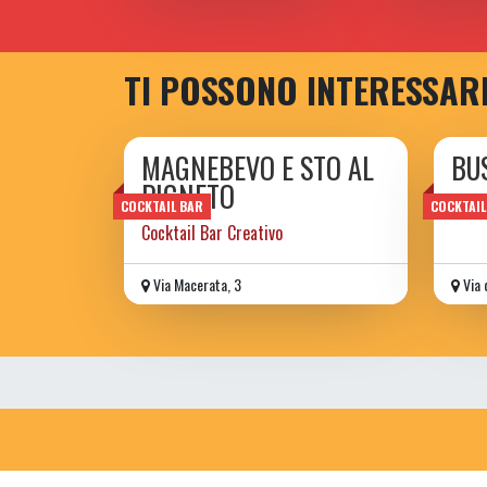
TI POSSONO INTERESSAR
MAGNEBEVO E STO AL
BU
PIGNETO
gotto
COCKTAIL BAR
COCKTAIL
Cocktail Bar Creativo
Via Macerata, 3
Via 