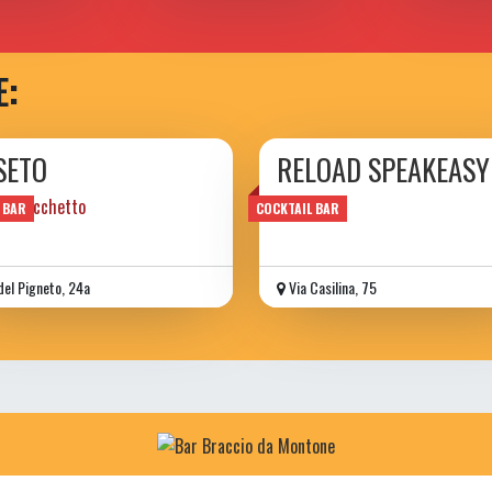
E:
SETO
RELOAD SPEAKEASY
 & cicchetto
 BAR
COCKTAIL BAR
del Pigneto, 24a
Via Casilina, 75