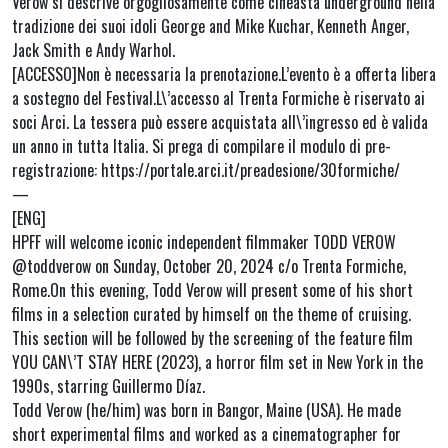
Verow si descrive orgogliosamente come cineasta underground nella
tradizione dei suoi idoli George and Mike Kuchar, Kenneth Anger,
Jack Smith e Andy Warhol.
[ACCESSO]Non è necessaria la prenotazione.L’evento è a offerta libera
a sostegno del Festival.L\’accesso al Trenta Formiche è riservato ai
soci Arci. La tessera può essere acquistata all\’ingresso ed è valida
un anno in tutta Italia. Si prega di compilare il modulo di pre-
registrazione: https://portale.arci.it/preadesione/30formiche/
—
[ENG]
HPFF will welcome iconic independent filmmaker TODD VEROW
@toddverow on Sunday, October 20, 2024 c/o Trenta Formiche,
Rome.On this evening, Todd Verow will present some of his short
films in a selection curated by himself on the theme of cruising.
This section will be followed by the screening of the feature film
YOU CAN\’T STAY HERE (2023), a horror film set in New York in the
1990s, starring Guillermo Díaz.
Todd Verow (he/him) was born in Bangor, Maine (USA). He made
short experimental films and worked as a cinematographer for