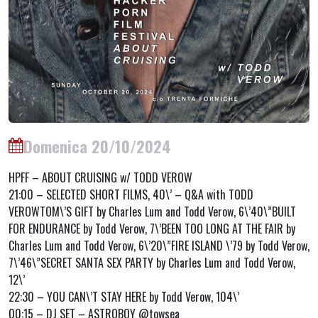
Domenica 20/10/2024
HPFF – ABOUT CRUISING w/ TODD VEROW
21:00 – SELECTED SHORT FILMS, 40\’ – Q&A with TODD
VEROWTOM\’S GIFT by Charles Lum and Todd Verow, 6\’40\”BUILT
FOR ENDURANCE by Todd Verow, 7\’BEEN TOO LONG AT THE FAIR by
Charles Lum and Todd Verow, 6\’20\”FIRE ISLAND \’79 by Todd Verow,
7\’46\”SECRET SANTA SEX PARTY by Charles Lum and Todd Verow,
12\’
22:30 – YOU CAN\’T STAY HERE by Todd Verow, 104\’
00:15 – DJ SET – ASTROBOY @towsea