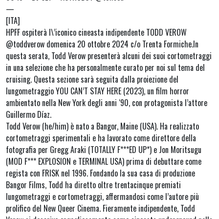
—
[ITA]
HPFF ospiterà l\’iconico cineasta indipendente TODD VEROW
@toddverow domenica 20 ottobre 2024 c/o Trenta Formiche.In
questa serata, Todd Verow presenterà alcuni dei suoi cortometraggi
in una selezione che ha personalmente curato per noi sul tema del
cruising. Questa sezione sarà seguita dalla proiezione del
lungometraggio YOU CAN’T STAY HERE (2023), un film horror
ambientato nella New York degli anni ‘90, con protagonista l’attore
Guillermo Díaz.
Todd Verow (he/him) è nato a Bangor, Maine (USA). Ha realizzato
cortometraggi sperimentali e ha lavorato come direttore della
fotografia per Gregg Araki (TOTALLY F***ED UP*) e Jon Moritsugu
(MOD F*** EXPLOSION e TERMINAL USA) prima di debuttare come
regista con FRISK nel 1996. Fondando la sua casa di produzione
Bangor Films, Todd ha diretto oltre trentacinque premiati
lungometraggi e cortometraggi, affermandosi come l’autore più
prolifico del New Queer Cinema. Fieramente indipendente, Todd