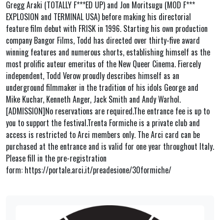
Gregg Araki (TOTALLY F***ED UP) and Jon Moritsugu (MOD F***
EXPLOSION and TERMINAL USA) before making his directorial
feature film debut with FRISK in 1996. Starting his own production
company Bangor Films, Todd has directed over thirty-five award
winning features and numerous shorts, establishing himself as the
most prolific auteur emeritus of the New Queer Cinema. Fiercely
independent, Todd Verow proudly describes himself as an
underground filmmaker in the tradition of his idols George and
Mike Kuchar, Kenneth Anger, Jack Smith and Andy Warhol.
[ADMISSION]No reservations are required.The entrance fee is up to
you to support the festival.Trenta Formiche is a private club and
access is restricted to Arci members only. The Arci card can be
purchased at the entrance and is valid for one year throughout Italy.
Please fill in the pre-registration
form: https://portale.arci.it/preadesione/30formiche/