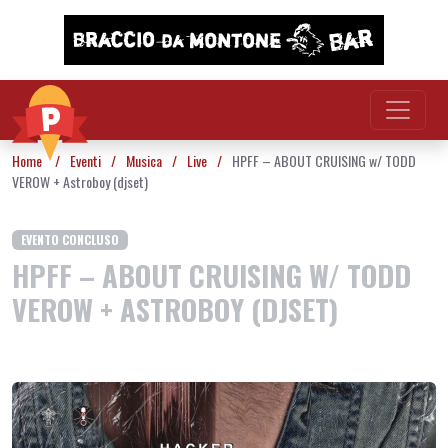
Vai al contenuto
Home
/
Eventi
/
Musica
/
Live
/
HPFF – ABOUT CRUISING w/ TODD
VEROW + Astroboy (djset)
EVENTO CONCLUSO
HPFF – ABOUT CRUISING W/ TODD
VEROW + ASTROBOY (DJSET)