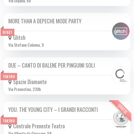
Via l'Aquila, 68
MORE THAN A DEPECHE MODE PARTY
SAB 05/10 2024
DJSET
Glitch
Via Stefano Colonna, 9
DUE – CANTO DI BALENE PER PINGUINI SOLI
DA SAB 05/10 A DOM 06/10 2024
TEATRO
Spazio Diamante
Via Prenestina, 230b
GRATIS
YOU. THE YOUNG CITY – I GRANDI RACCONTI
DA VEN 20/09 A DOM 03/11 2024
TEATRO
Centrale Preneste Teatro
Via Alberto da Giussano, 58