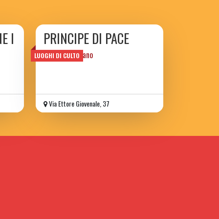
E I
PRINCIPE DI PACE
Centro Cristiano
LUOGHI DI CULTO
Via Ettore Giovenale, 37