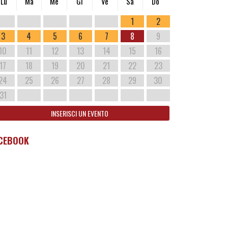
Lu
Ma
Me
Gi
Ve
Sa
Do
1
2
3
4
5
6
7
8
9
10
11
12
13
14
15
16
17
18
19
20
21
22
23
24
25
26
27
28
29
30
31
INSERISCI UN EVENTO
CEBOOK