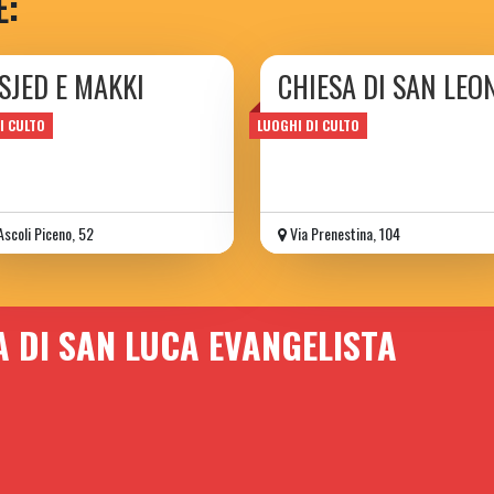
E:
SJED E MAKKI
CHIESA DI SAN LEON
hea
parrocchia
I CULTO
LUOGHI DI CULTO
Ascoli Piceno, 52
Via Prenestina, 104
A DI SAN LUCA EVANGELISTA