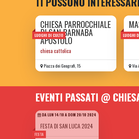
TI POSSONO INTERESSAR
CHIESA PARROCCHIALE
MA
DI SAN BARNABA
mosc
LUOGHI DI CULTO
LUOGHI D
APOSTOLO
chiesa cattolica
Piazza dei Geografi, 15
Via 
EVENTI PASSATI @ CHIES
DA LUN 14/10 A DOM 20/10 2024
FESTA DI SAN LUCA 2024
FESTA