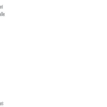
ri
alle
ri: