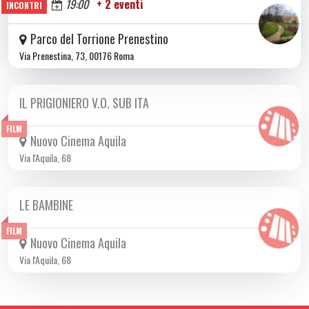
Oggi
19:00
+ 2 eventi
INCONTRI
Parco del Torrione Prenestino
Via Prenestina, 73, 00176 Roma
IL PRIGIONIERO V.O. SUB ITA
DA MER 10/06 A MER 17/06 2026
FILM
Nuovo Cinema Aquila
Via l'Aquila, 68
LE BAMBINE
DA GIO 11/06 A MER 01/07 2026
FILM
Nuovo Cinema Aquila
Via l'Aquila, 68