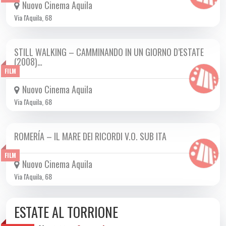
Nuovo Cinema Aquila
Via l'Aquila, 68
STILL WALKING – CAMMINANDO IN UN GIORNO D’ESTATE
DA LUN 15/06 A LUN 22/06 2026
(2008)…
FILM
Nuovo Cinema Aquila
Via l'Aquila, 68
ROMERÍA – IL MARE DEI RICORDI V.O. SUB ITA
DA GIO 11/06 A MER 24/06 2026
FILM
Nuovo Cinema Aquila
Via l'Aquila, 68
ESTATE AL TORRIONE
DA SAB 06/06 A SAB 08/08 2026