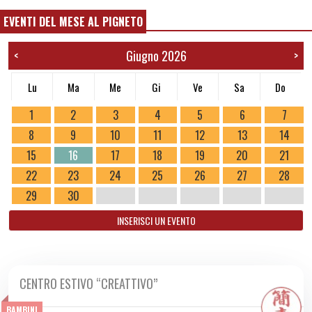
EVENTI DEL MESE AL PIGNETO
Giugno 2026
<
>
Lu
Ma
Me
Gi
Ve
Sa
Do
1
2
3
4
5
6
7
8
9
10
11
12
13
14
15
16
17
18
19
20
21
22
23
24
25
26
27
28
29
30
INSERISCI UN EVENTO
CENTRO ESTIVO “CREATTIVO”
DA MAR 09/06 A VEN 03/07 2026
BAMBINI