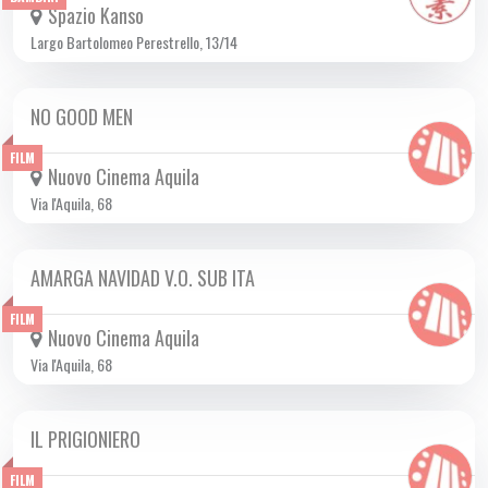
Spazio Kanso
Largo Bartolomeo Perestrello, 13/14
NO GOOD MEN
DA GIO 28/05 A MER 17/06 2026
FILM
Nuovo Cinema Aquila
Via l'Aquila, 68
AMARGA NAVIDAD V.O. SUB ITA
DA GIO 21/05 A MER 17/06 2026
FILM
Nuovo Cinema Aquila
Via l'Aquila, 68
IL PRIGIONIERO
DA MER 10/06 A MER 17/06 2026
FILM