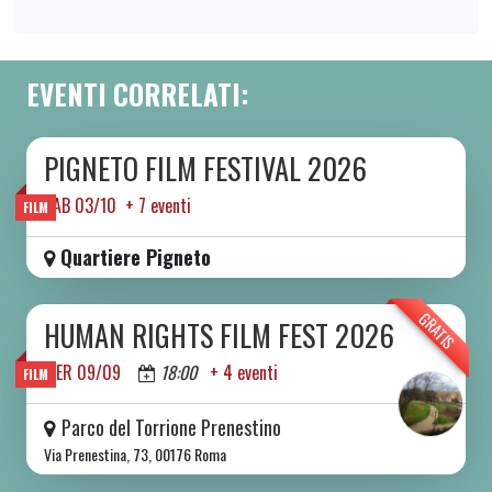
EVENTI CORRELATI:
PIGNETO FILM FESTIVAL 2026
DA SAB 03/10 A SAB 10/10 2026
SAB 03/10 + 7 eventi
FILM
Quartiere Pigneto
GRATIS
HUMAN RIGHTS FILM FEST 2026
DA MER 09/09 A DOM 13/09 2026
MER 09/09
18:00
+ 4 eventi
FILM
Parco del Torrione Prenestino
Via Prenestina, 73, 00176 Roma