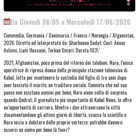
Da Giovedì 28/05 a Mercoledì 17/06/2026
Commedia, Germania / Danimarca / Francia / Norvegia / Afganistan,
2026; Diretto ed interpretato da: Sharbanoo Sadat; Cast: Anwar
Ashimi, Liam Hussaini, Torkan Omari; Durata:103\’
2021, Afghanistan, poco prima del ritorno dei talebani. Naru, l’unica
operatrice di ripresa donna della principale stazione televisiva di
Kabul, lotta per mantenere la custodia del figlio di tre anni dopo
aver lasciato il marito, un traditore seriale. Convinta che nel suo
paese non esistano uomini per bene, Naru viene colta di sorpresa
quando Qodrat, il giornalista più importante di Kabul News, le offre
un’opportunità di carriera. Mentre i due attraversano la città
documentandone gli ultimi giorni di libertà, scocca la scintilla e
Naru inizia a dubitare delle proprie certezze: potrebbe davvero
esserci un uomo per bene là fuori?