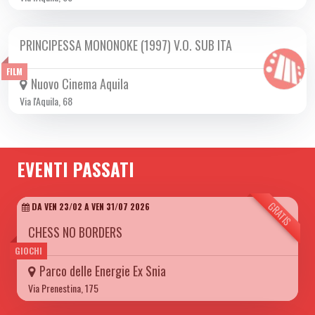
PRINCIPESSA MONONOKE (1997) V.O. SUB ITA
DA GIO 04/06 A LUN 08/06 2026
FILM
Nuovo Cinema Aquila
Via l'Aquila, 68
EVENTI PASSATI
GRATIS
DA VEN 23/02 A VEN 31/07 2026
CHESS NO BORDERS
GIOCHI
Parco delle Energie Ex Snia
Via Prenestina, 175