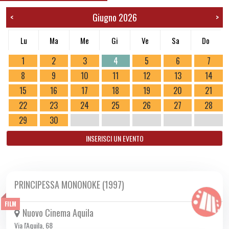
Giugno 2026
<
>
Lu
Ma
Me
Gi
Ve
Sa
Do
1
2
3
4
5
6
7
8
9
10
11
12
13
14
15
16
17
18
19
20
21
22
23
24
25
26
27
28
29
30
INSERISCI UN EVENTO
PRINCIPESSA MONONOKE (1997)
DA GIO 04/06 A MER 10/06 2026
FILM
Nuovo Cinema Aquila
Via l'Aquila, 68