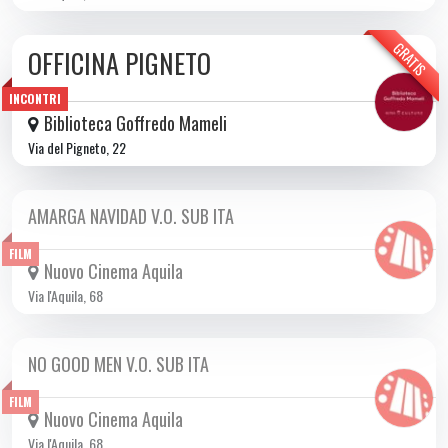
GRATIS
OFFICINA PIGNETO
DA GIO 02/04 A GIO 31/12 2026
INCONTRI
Biblioteca Goffredo Mameli
Via del Pigneto, 22
AMARGA NAVIDAD V.O. SUB ITA
DA GIO 21/05 A MER 17/06 2026
FILM
Nuovo Cinema Aquila
Via l'Aquila, 68
NO GOOD MEN V.O. SUB ITA
DA VEN 29/05 A MER 10/06 2026
FILM
Nuovo Cinema Aquila
Via l'Aquila, 68