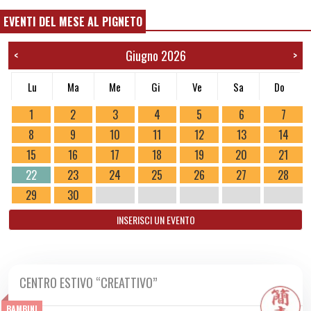
EVENTI DEL MESE AL PIGNETO
Giugno 2026
<
>
Lu
Ma
Me
Gi
Ve
Sa
Do
1
2
3
4
5
6
7
8
9
10
11
12
13
14
15
16
17
18
19
20
21
22
23
24
25
26
27
28
29
30
INSERISCI UN EVENTO
CENTRO ESTIVO “CREATTIVO”
DA MAR 09/06 A VEN 03/07 2026
BAMBINI