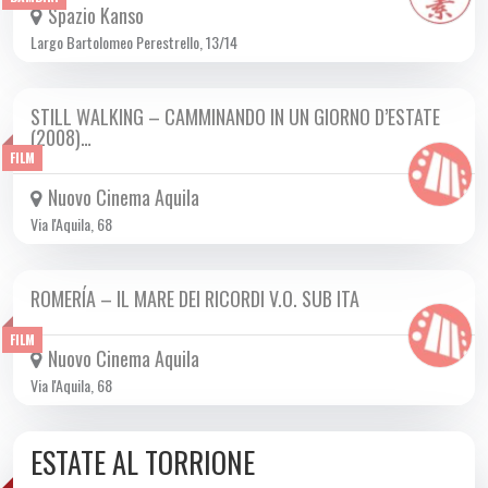
Spazio Kanso
Largo Bartolomeo Perestrello, 13/14
STILL WALKING – CAMMINANDO IN UN GIORNO D’ESTATE
DA LUN 15/06 A LUN 22/06 2026
(2008)…
FILM
Nuovo Cinema Aquila
Via l'Aquila, 68
ROMERÍA – IL MARE DEI RICORDI V.O. SUB ITA
DA GIO 11/06 A MER 24/06 2026
FILM
Nuovo Cinema Aquila
Via l'Aquila, 68
ESTATE AL TORRIONE
DA SAB 06/06 A SAB 08/08 2026