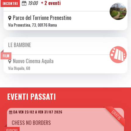
Oggi
19:00
+ 2 eventi
INCONTRI
Parco del Torrione Prenestino
Via Prenestina, 73, 00176 Roma
LE BAMBINE
DA GIO 11/06 A MER 01/07 2026
FILM
Nuovo Cinema Aquila
Via l'Aquila, 68
EVENTI PASSATI
GRATIS
DA VEN 23/02 A VEN 31/07 2026
CHESS NO BORDERS
GIOCHI