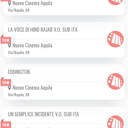
Nuovo Cinema Aquila
Via l'Aquila, 68
LA VOCE DI HIND RAJAB V.O. SUB ITA
DA GIO 25/09 A MER 19/11 2025
FILM
Nuovo Cinema Aquila
Via l'Aquila, 68
EDDINGTON
DA VEN 17/10 A MAR 18/11 2025
FILM
Nuovo Cinema Aquila
Via l'Aquila, 68
UN SEMPLICE INCIDENTE V.O. SUB ITA
DA GIO 23/10 A MAR 23/12 2025
FILM