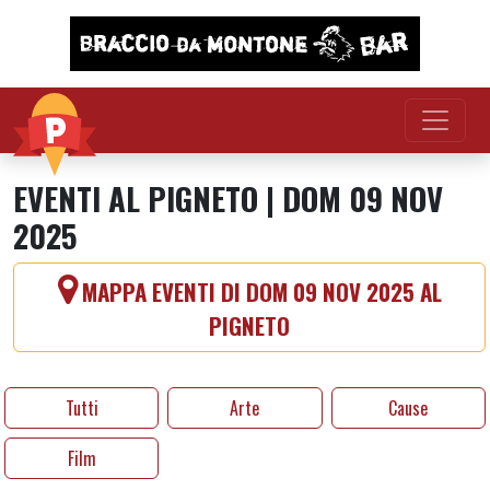
Vai al contenuto
EVENTI AL PIGNETO | DOM 09 NOV
2025
MAPPA EVENTI DI DOM 09 NOV 2025 AL
PIGNETO
Tutti
Arte
Cause
Film