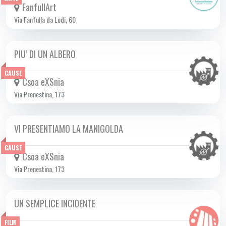
FanfullArt
Via Fanfulla da Lodi, 60
PIU’ DI UN ALBERO
DOM 09/11 2025
CAUSE
Csoa eXSnia
Via Prenestina, 173
VI PRESENTIAMO LA MANIGOLDA
DOM 09/11 2025
CAUSE
Csoa eXSnia
Via Prenestina, 173
UN SEMPLICE INCIDENTE
DA GIO 06/11 A MER 17/12 2025
FILM