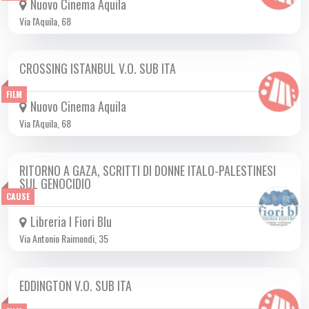
Nuovo Cinema Aquila
Via l'Aquila, 68
CROSSING ISTANBUL V.O. SUB ITA
DA GIO 30/10 A MER 12/11 2025
FILM
Nuovo Cinema Aquila
Via l'Aquila, 68
RITORNO A GAZA, SCRITTI DI DONNE ITALO-PALESTINESI
DOM 09/11 2025
SUL GENOCIDIO
CAUSE
Libreria I Fiori Blu
Via Antonio Raimondi, 35
EDDINGTON V.O. SUB ITA
DA VEN 17/10 A DOM 16/11 2025