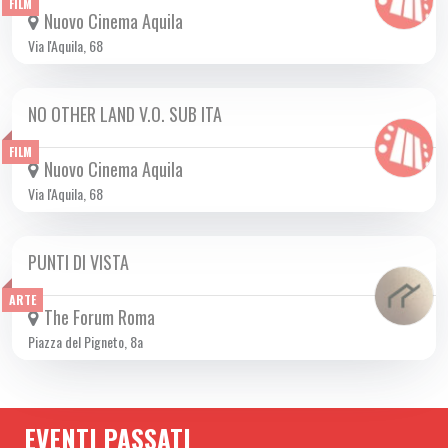
FILM
Nuovo Cinema Aquila
Via l'Aquila, 68
NO OTHER LAND V.O. SUB ITA
DA GIO 06/11 A MER 12/11 2025
FILM
Nuovo Cinema Aquila
Via l'Aquila, 68
PUNTI DI VISTA
DA SAB 08/11 A LUN 17/11 2025
ARTE
The Forum Roma
Piazza del Pigneto, 8a
EVENTI PASSATI