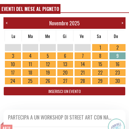
EVENTI DEL MESE AL PIGNETO
Novembre 2025
<
>
Lu
Ma
Me
Gi
Ve
Sa
Do
1
2
3
4
5
6
7
8
9
10
11
12
13
14
15
16
17
18
19
20
21
22
23
24
25
26
27
28
29
30
INSERISCI UN EVENTO
PARTECIPA A UN WORKSHOP DI STREET ART CON NA…
DA SAB 08/11 A DOM 30/11 2025
ARTE