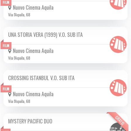
FILM
Nuovo Cinema Aquila
Via l'Aquila, 68
UNA STORIA VERA (1999) V.O. SUB ITA
DA LUN 03/11 A MER 05/11 2025
FILM
Nuovo Cinema Aquila
Via l'Aquila, 68
CROSSING ISTANBUL V.O. SUB ITA
DA GIO 30/10 A MER 12/11 2025
FILM
Nuovo Cinema Aquila
Via l'Aquila, 68
GRATIS
MYSTERY PACIFIC DUO
MER 05/11 2025