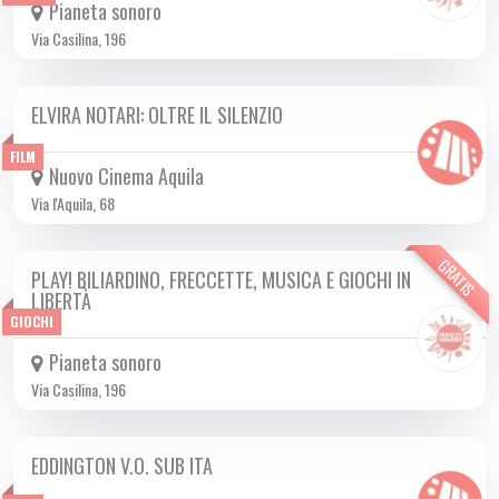
Pianeta sonoro
Via Casilina, 196
ELVIRA NOTARI: OLTRE IL SILENZIO
DA LUN 03/11 A MER 05/11 2025
FILM
Nuovo Cinema Aquila
Via l'Aquila, 68
GRATIS
PLAY! BILIARDINO, FRECCETTE, MUSICA E GIOCHI IN
DA MER 01/10 A MER 17/12 2025
LIBERTÀ
GIOCHI
Pianeta sonoro
Via Casilina, 196
EDDINGTON V.O. SUB ITA
DA VEN 17/10 A DOM 16/11 2025