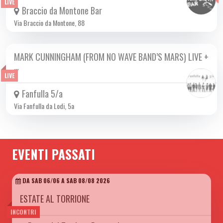
LIVE
Braccio da Montone Bar
Via Braccio da Montone, 88
MARK CUNNINGHAM (FROM NO WAVE BAND’S MARS) LIVE +
MER 05/11 2025
…
LIVE
Fanfulla 5/a
Via Fanfulla da Lodi, 5a
EVENTI PASSATI
DA SAB 06/06 A SAB 08/08 2026
ESTATE AL TORRIONE
INCONTRI