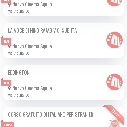
Nuovo Cinema Aquila
Via l'Aquila, 68
LA VOCE DI HIND RAJAB V.O. SUB ITA
DA GIO 25/09 A MER 19/11 2025
FILM
Nuovo Cinema Aquila
Via l'Aquila, 68
EDDINGTON
DA VEN 17/10 A MAR 18/11 2025
FILM
Nuovo Cinema Aquila
Via l'Aquila, 68
GRATIS
CORSO GRATUITO DI ITALIANO PER STRANIERI
DA MER 08/10 A MER 17/12 2025
CORSI