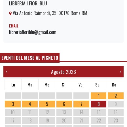
LIBRERIA I FIORI BLU
Via Antonio Raimondi, 35, 00176 Roma RM
EMAIL
libreriafioriblu@gmail.com
EVENTI DEL MESE AL PIGNETO
Agosto 2026
<
>
Lu
Ma
Me
Gi
Ve
Sa
Do
1
2
3
4
5
6
7
8
9
10
11
12
13
14
15
16
17
18
19
20
21
22
23