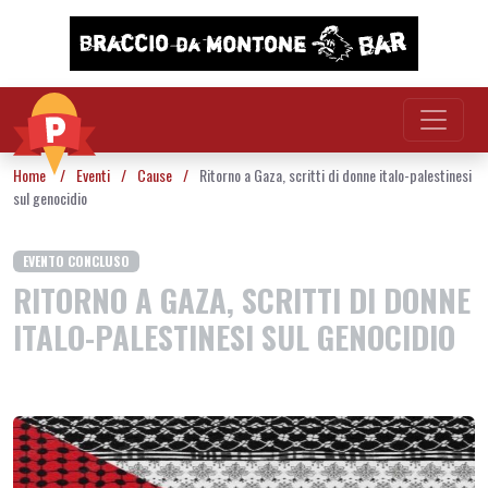
Vai al contenuto
Home
/
Eventi
/
Cause
/
Ritorno a Gaza, scritti di donne italo-palestinesi
sul genocidio
EVENTO CONCLUSO
RITORNO A GAZA, SCRITTI DI DONNE
ITALO-PALESTINESI SUL GENOCIDIO