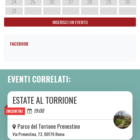
24
25
26
27
28
29
30
31
INSERISCI UN EVENTO
FACEBOOK
EVENTI CORRELATI:
ESTATE AL TORRIONE
DA SAB 06/06 A SAB 08/08 2026
Oggi
19:00
INCONTRI
Parco del Torrione Prenestino
Via Prenestina, 73, 00176 Roma