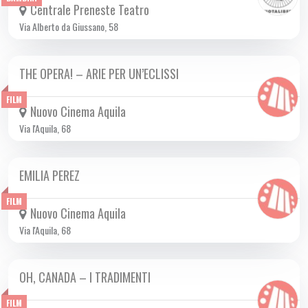
Centrale Preneste Teatro
Via Alberto da Giussano, 58
THE OPERA! – ARIE PER UN’ECLISSI
DA LUN 20/01 A MER 29/01 2025
FILM
Nuovo Cinema Aquila
Via l'Aquila, 68
EMILIA PEREZ
DA GIO 09/01 A MER 05/03 2025
FILM
Nuovo Cinema Aquila
Via l'Aquila, 68
OH, CANADA – I TRADIMENTI
DA GIO 16/01 A MER 29/01 2025
FILM