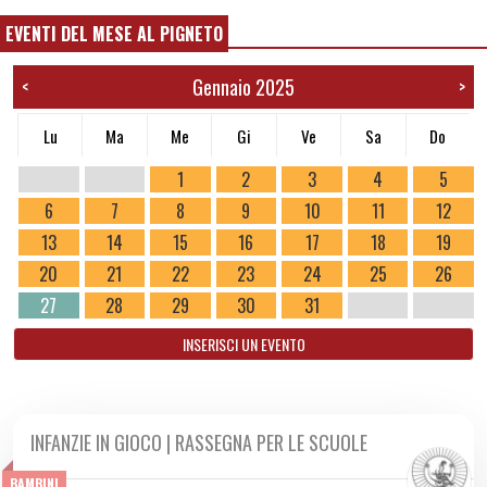
EVENTI DEL MESE AL PIGNETO
Gennaio 2025
<
>
Lu
Ma
Me
Gi
Ve
Sa
Do
1
2
3
4
5
6
7
8
9
10
11
12
13
14
15
16
17
18
19
20
21
22
23
24
25
26
27
28
29
30
31
INSERISCI UN EVENTO
INFANZIE IN GIOCO | RASSEGNA PER LE SCUOLE
DA LUN 28/10 A LUN 05/05 2025
BAMBINI