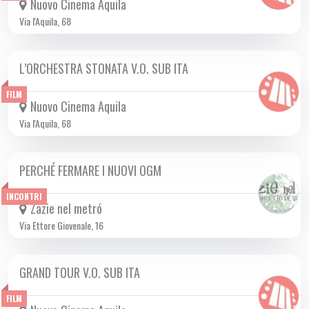
Nuovo Cinema Aquila
Via l'Aquila, 68
L’ORCHESTRA STONATA V.O. SUB ITA
DA GIO 16/01 A MER 05/02 2025
FILM
Nuovo Cinema Aquila
Via l'Aquila, 68
PERCHÉ FERMARE I NUOVI OGM
LUN 27/01 2025
INCONTRI
Zazie nel metró
Via Ettore Giovenale, 16
GRAND TOUR V.O. SUB ITA
DA GIO 12/12 A LUN 27/01 2025
FILM