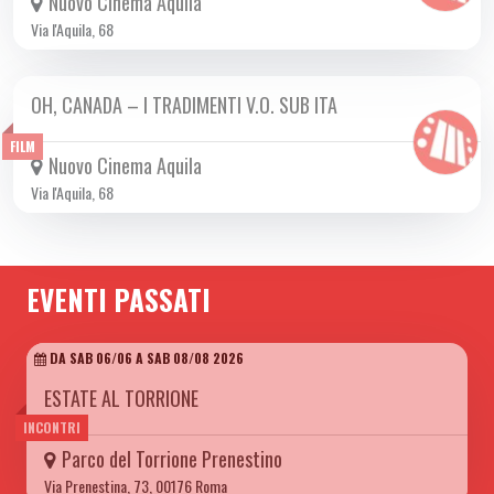
Nuovo Cinema Aquila
Via l'Aquila, 68
OH, CANADA – I TRADIMENTI V.O. SUB ITA
DA GIO 16/01 A MER 29/01 2025
FILM
Nuovo Cinema Aquila
Via l'Aquila, 68
EVENTI PASSATI
DA SAB 06/06 A SAB 08/08 2026
ESTATE AL TORRIONE
INCONTRI
Parco del Torrione Prenestino
Via Prenestina, 73, 00176 Roma