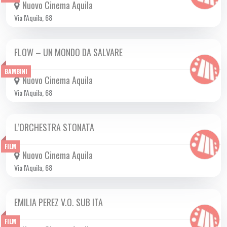
Nuovo Cinema Aquila
Via l'Aquila, 68
FLOW – UN MONDO DA SALVARE
DA GIO 12/12 A MER 12/03 2025
BAMBINI
Nuovo Cinema Aquila
Via l'Aquila, 68
L’ORCHESTRA STONATA
DA GIO 23/01 A MER 29/01 2025
FILM
Nuovo Cinema Aquila
Via l'Aquila, 68
EMILIA PEREZ V.O. SUB ITA
DA GIO 09/01 A MER 26/02 2025
FILM