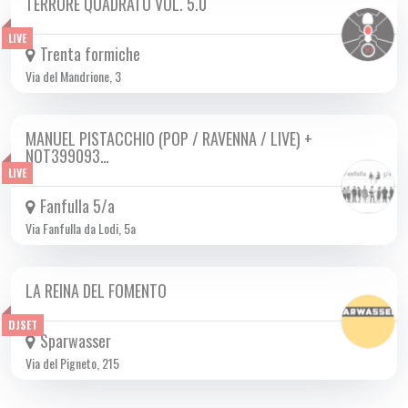
TERRORE QUADRATO VOL. 5.0
SAB 11/01 2025
LIVE
Trenta formiche
Via del Mandrione, 3
MANUEL PISTACCHIO (POP / RAVENNA / LIVE) +
SAB 11/01 2025
NOT399093…
LIVE
Fanfulla 5/a
Via Fanfulla da Lodi, 5a
LA REINA DEL FOMENTO
SAB 11/01 2025
DJSET
Sparwasser
Via del Pigneto, 215