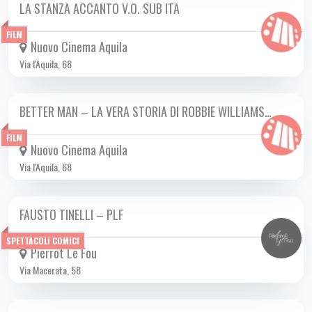
LA STANZA ACCANTO V.O. SUB ITA
DA GIO 05/12 A MER 15/01 2025
FILM
Nuovo Cinema Aquila
Via l'Aquila, 68
BETTER MAN – LA VERA STORIA DI ROBBIE WILLIAMS…
DA MER 01/01 A MER 15/01 2025
FILM
Nuovo Cinema Aquila
Via l'Aquila, 68
FAUSTO TINELLI – PLF
MER 15/01 2025
SPETTACOLI COMICI
Pierrot Le Fou
Via Macerata, 58