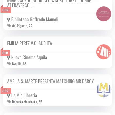
IGIABA SCEGO BOOK CLUB: SCRITTURE DI DONNE
DA MER 27/11 A MER 16/04 2025
ATTRAVERSO I…
LIBRI
Biblioteca Goffredo Mameli
Via del Pigneto, 22
EMILIA PEREZ V.O. SUB ITA
DA GIO 09/01 A MER 26/02 2025
FILM
Nuovo Cinema Aquila
Via l'Aquila, 68
AMELIA S. MARTE PRESENTA MATCHING MR DARCY
MER 15/01 2025
LIBRI
La Mia Libreria
Via Roberto Malatesta, 85