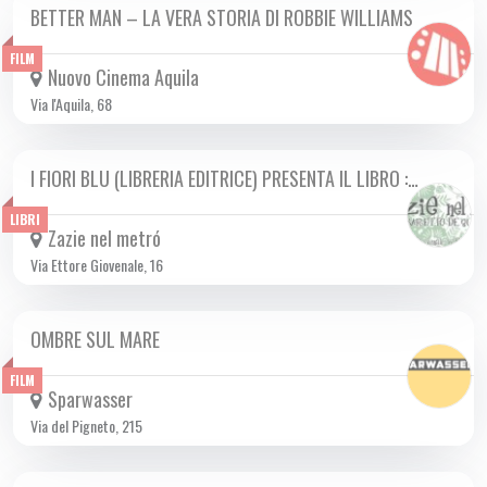
BETTER MAN – LA VERA STORIA DI ROBBIE WILLIAMS
DA MER 01/01 A MER 15/01 2025
FILM
Nuovo Cinema Aquila
Via l'Aquila, 68
I FIORI BLU (LIBRERIA EDITRICE) PRESENTA IL LIBRO :…
MER 15/01 2025
LIBRI
Zazie nel metró
Via Ettore Giovenale, 16
OMBRE SUL MARE
MER 15/01 2025
FILM
Sparwasser
Via del Pigneto, 215