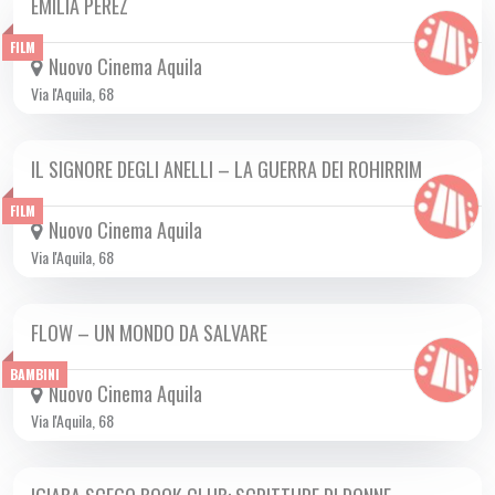
EMILIA PEREZ
DA GIO 09/01 A MER 05/03 2025
FILM
Nuovo Cinema Aquila
Via l'Aquila, 68
IL SIGNORE DEGLI ANELLI – LA GUERRA DEI ROHIRRIM
DA MER 01/01 A MER 15/01 2025
FILM
Nuovo Cinema Aquila
Via l'Aquila, 68
FLOW – UN MONDO DA SALVARE
DA GIO 12/12 A MER 12/03 2025
BAMBINI
Nuovo Cinema Aquila
Via l'Aquila, 68