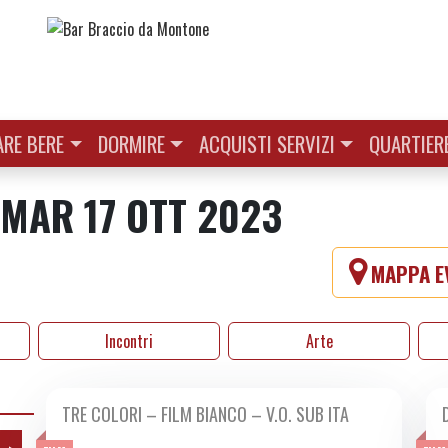
RE BERE
DORMIRE
ACQUISTI SERVIZI
QUARTIER
| MAR 17 OTT 2023
MAPPA EV
Incontri
Arte
TRE COLORI – FILM BIANCO – V.O. SUB ITA
DA LUN 09/10 A MER 18/10 2023