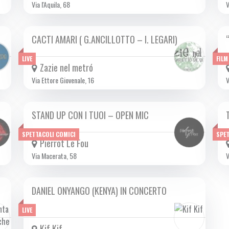
Via l'Aquila, 68
V
CACTI AMARI ( G.ANCILLOTTO – I. LEGARI)
MAR 17/10 2023
LIVE
FILM
Zazie nel metró
Via Ettore Giovenale, 16
V
STAND UP CON I TUOI – OPEN MIC
DA MAR 19/09 A MAR 31/10 2023
SPETTACOLI COMICI
SPET
Pierrot Le Fou
Via Macerata, 58
V
DANIEL ONYANGO (KENYA) IN CONCERTO
MAR 17/10 2023
LIVE
Kif Kif