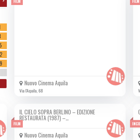
>
FILM
FILM
o
1
8
5
2
9
Nuovo Cinema Aquila
Via l'Aquila, 68
V
IL CIELO SOPRA BERLINO – EDIZIONE
DA LUN 02/10 A MER 18/10 2023
RESTAURATA (1987) –…
FILM
INC
Nuovo Cinema Aquila