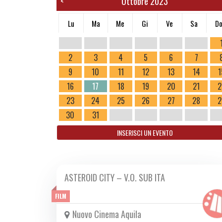
Ottobre 2023
<
Lu
Ma
Me
Gi
Ve
Sa
D
2
3
4
5
6
7
9
10
11
12
13
14
1
16
17
18
19
20
21
2
23
24
25
26
27
28
2
30
31
INSERISCI UN EVENTO
ASTEROID CITY – V.O. SUB ITA
DA GIO 28/09 A MER 18/10 2023
FILM
Nuovo Cinema Aquila