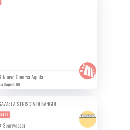
Nuovo Cinema Aquila
ia l'Aquila, 68
GAZA: LA STRISCIA DI SANGUE
MAR 17/10 2023
ONTRI
Sparwasser