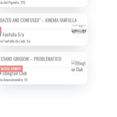
ia del Pigneto, 215
“DAZED AND CONFUSED” – KINEMA FANFULLA
DA MAR 03/10 A MAR 31/10 2023
Fanfulla 5/a
ia Fanfulla da Lodi, 5a
TIZIANO GRIGIONI – PROBLEMATICO
MAR 17/10 2023
TACOLI COMICI
Ellington Club
ia Anassimandro, 15