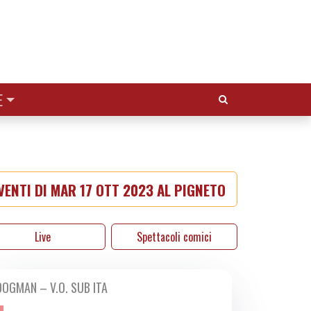
Cerca:
E
ENTI DI MAR 17 OTT 2023 AL PIGNETO
Live
Spettacoli comici
DOGMAN – V.O. SUB ITA
DA GIO 12/10 A LUN 06/11 2023