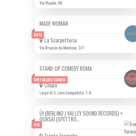
Via l'Aquila, 68
MADE WOMAN
MAR 17/10 2023
ARTE
La Scarpetteria
Via Braccio da Montone, 3/7
STAND-UP COMEDY ROMA
MAR 17/10 2023
SPETTACOLI COMICI
Chupa
Largo di S. Luca Evangelista, 7-8
Ü! (BERLINO | VALLEY SOUND RECORDS) +
MAR 17/10 2023
QUASAI (SPETTRO…
LIVE
Trenta formiche