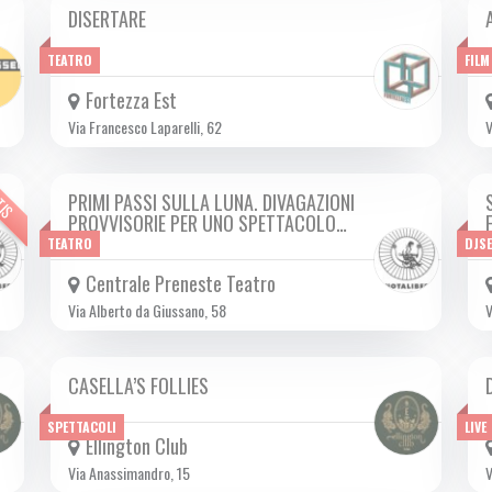
DISERTARE
DA GIO 12/10 A SAB 14/10 2023
TEATRO
FILM
Fortezza Est
Via Francesco Laparelli, 62
V
TIS
PRIMI PASSI SULLA LUNA. DIVAGAZIONI
SAB 14/10 2023
PROVVISORIE PER UNO SPETTACOLO…
TEATRO
DJS
Centrale Preneste Teatro
Via Alberto da Giussano, 58
V
CASELLA’S FOLLIES
DA SAB 14/10 A SAB 11/11 2023
SPETTACOLI
LIVE
Ellington Club
Via Anassimandro, 15
V