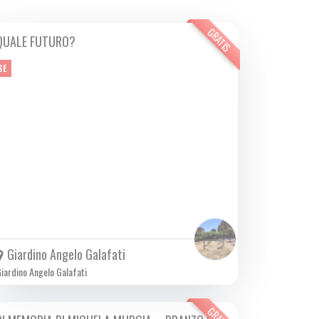
GRATIS
QUALE FUTURO?
SAB 14/10 2023
SE
Giardino Angelo Galafati
iardino Angelo Galafati
GRATIS