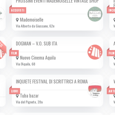
PROSSIMI EVENTI MADEMOISELLE VINTAGE SHOP
DA VEN 13/10 A DOM 29/10 2023
ACQUISTI
INC
Mademoiselle
Via Alberto da Giussano, 62e
V
TIS
DOGMAN – V.O. SUB ITA
DA GIO 12/10 A LUN 06/11 2023
FILM
FILM
Nuovo Cinema Aquila
Via l'Aquila, 68
V
INQUIETE FESTIVAL DI SCRITTRICI A ROMA
DA VEN 13/10 A DOM 22/10 2023
LIBRI
ART
Tuba bazar
Via del Pigneto, 39a
V