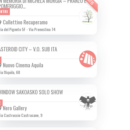
IN MEMORIA DI MICHELA MURGIA – PRANZO E
SAB 14/10 2023
POMERIGGIO…
ONTRI
Collettivo Recuperamo
ia del Pigneto 5F - Via Prenestina 74
ASTEROID CITY – V.O. SUB ITA
DA GIO 28/09 A MER 18/10 2023
Nuovo Cinema Aquila
ia l'Aquila, 68
WINDOW SAKOASKO SOLO SHOW
SAB 14/10 2023
E
Nero Gallery
ia Castruccio Castracane, 9