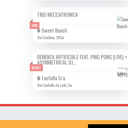
TRIO MECCATRONICA
SAB 14/10 2023
LIVE
Sweet Bunch
Via Casilina, 283a
DEMENZA ARTIFICIALE FEAT. PING PONG (LIVE) +
SAB 14/10 2023
ASYMMETRICAL DJ…
DJSET
Fanfulla 5/a
Via Fanfulla da Lodi, 5a