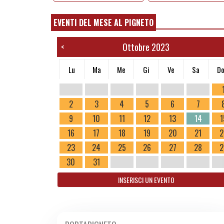
EVENTI DEL MESE AL PIGNETO
Ottobre 2023
<
Lu
Ma
Me
Gi
Ve
Sa
D
2
3
4
5
6
7
9
10
11
12
13
14
1
16
17
18
19
20
21
2
23
24
25
26
27
28
2
30
31
INSERISCI UN EVENTO