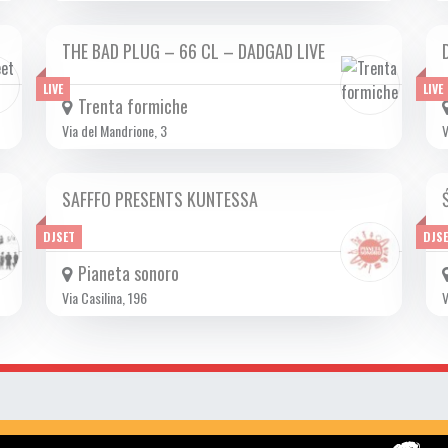
THE BAD PLUG – 66 CL – DADGAD LIVE
SAB 14/10 2023
LIVE
LIVE
Trenta formiche
Via del Mandrione, 3
V
SAFFFO PRESENTS KUNTESSA
SAB 14/10 2023
DJSET
DJS
Pianeta sonoro
Via Casilina, 196
V