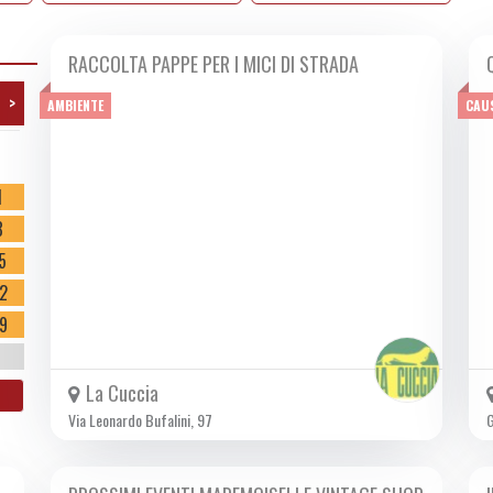
RACCOLTA PAPPE PER I MICI DI STRADA
SAB 14/10 2023
>
AMBIENTE
CAU
o
1
8
5
2
9
La Cuccia
Via Leonardo Bufalini, 97
G