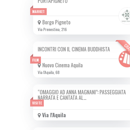
PORTAPIGNETO
DA SAB 14/10 A SAB 25/11 2023
MARKET
Borgo Pigneto
Via Prenestina, 216
GRA
INCONTRI CON IL CINEMA BUDDHISTA
DA VEN 13/10 A DOM 15/10 2023
FILM
Nuovo Cinema Aquila
Via l'Aquila, 68
“OMAGGIO AD ANNA MAGNANI”: PASSEGGIATA
SAB 14/10 2023
NARRATA E CANTATA AL…
VISITE
Via l'Aquila