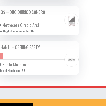
DOS – DUO ONIRICO SONORO
SAB 14/10 2023
Metrocore Circolo Arci
ia Guglielmo Albimonte, 18c
ŚHĀNTI – OPENING PARTY
SAB 14/10 2023
ET
Snodo Mandrione
ia del Mandrione, 63