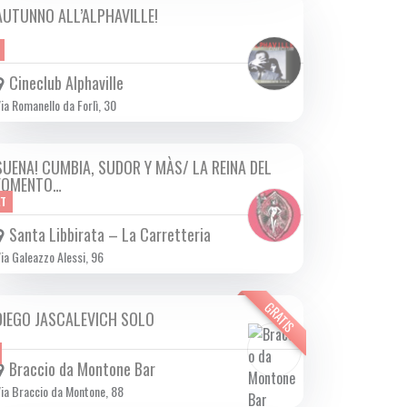
AUTUNNO ALL’ALPHAVILLE!
DA GIO 05/10 A DOM 29/10 2023
Cineclub Alphaville
ia Romanello da Forlì, 30
SUENA! CUMBIA, SUDOR Y MÀS/ LA REINA DEL
SAB 14/10 2023
FOMENTO…
ET
Santa Libbirata – La Carretteria
ia Galeazzo Alessi, 96
GRATIS
DIEGO JASCALEVICH SOLO
SAB 14/10 2023
Braccio da Montone Bar
ia Braccio da Montone, 88