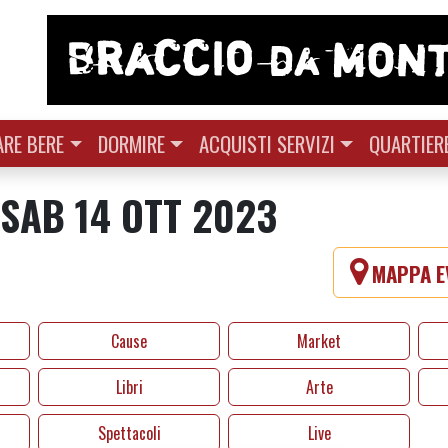
RE BERE
DORMIRE
ACQUISTI SERVIZI
QUARTIER
 SAB 14 OTT 2023
MAPPA E
Cause
Market
Libri
Arte
Spettacoli
Live