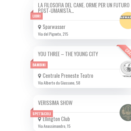
LA FILOSOFIA DEL CANE. ORME PER UN FUTURO
SAB 14/10 2023
POST-UMANISTA…
LIBRI
Sparwasser
Via del Pigneto, 215
GRA
YOU THREE – THE YOUNG CITY
DA VEN 29/09 A DOM 26/11 2023
BAMBINI
Centrale Preneste Teatro
Via Alberto da Giussano, 58
VERISSIMA SHOW
DA SAB 16/09 A SAB 29/06 2024
SPETTACOLI
Ellington Club
Via Anassimandro, 15