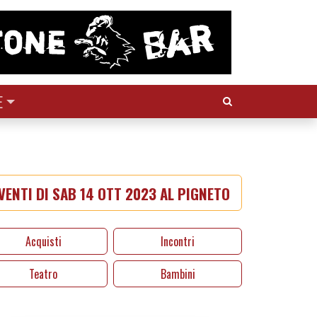
Cerca:
E
VENTI DI SAB 14 OTT 2023 AL PIGNETO
Acquisti
Incontri
Teatro
Bambini