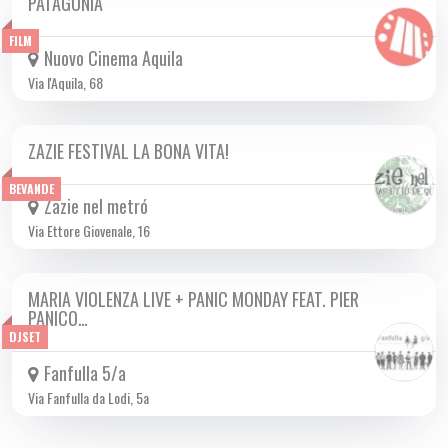
PATAGONIA
DA GIO 14/09 A MER 11/10 2023
FILM
Nuovo Cinema Aquila
Via l'Aquila, 68
ZAZIE FESTIVAL LA BONA VITA!
DA SAB 30/09 A VEN 06/10 2023
BEVANDE
Zazie nel metró
Via Ettore Giovenale, 16
MARIA VIOLENZA LIVE + PANIC MONDAY FEAT. PIER
LUN 02/10 2023
PANICO…
DJSET
Fanfulla 5/a
Via Fanfulla da Lodi, 5a