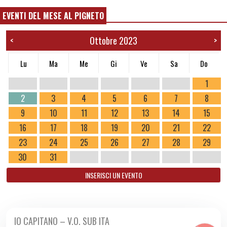
EVENTI DEL MESE AL PIGNETO
Ottobre 2023
<
>
Lu
Ma
Me
Gi
Ve
Sa
Do
1
2
3
4
5
6
7
8
9
10
11
12
13
14
15
16
17
18
19
20
21
22
23
24
25
26
27
28
29
30
31
INSERISCI UN EVENTO
IO CAPITANO – V.O. SUB ITA
DA GIO 14/09 A MAR 10/10 2023