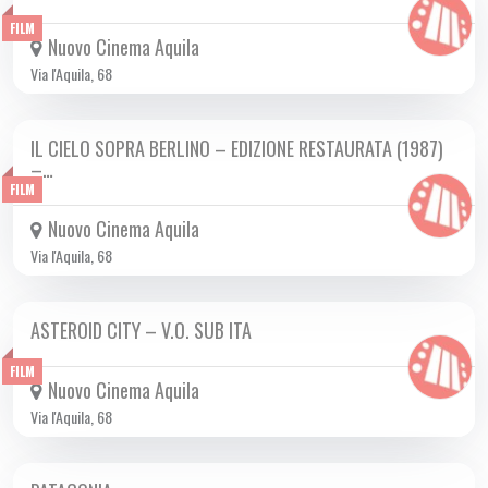
FILM
Nuovo Cinema Aquila
Via l'Aquila, 68
IL CIELO SOPRA BERLINO – EDIZIONE RESTAURATA (1987)
DA LUN 02/10 A MER 18/10 2023
–…
FILM
Nuovo Cinema Aquila
Via l'Aquila, 68
ASTEROID CITY – V.O. SUB ITA
DA GIO 28/09 A MER 18/10 2023
FILM
Nuovo Cinema Aquila
Via l'Aquila, 68