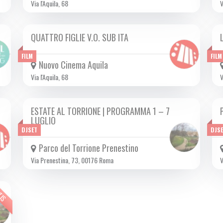
Via l'Aquila, 68
V
QUATTRO FIGLIE V.O. SUB ITA
DA GIO 27/06 A MER 24/07 2024
FILM
FILM
Nuovo Cinema Aquila
Via l'Aquila, 68
V
ESTATE AL TORRIONE | PROGRAMMA 1 – 7
DA LUN 01/07 A DOM 07/07 2024
LUGLIO
DJSET
DJS
Parco del Torrione Prenestino
Via Prenestina, 73, 00176 Roma
V
TIS