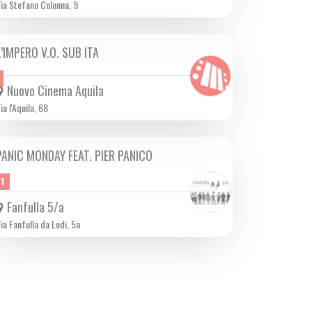
ia Stefano Colonna, 9
L’IMPERO V.O. SUB ITA
DA GIO 25/07 A MER 31/07 2024
Nuovo Cinema Aquila
ia l'Aquila, 68
PANIC MONDAY FEAT. PIER PANICO
DA LUN 01/07 A LUN 22/07 2024
ET
Fanfulla 5/a
ia Fanfulla da Lodi, 5a