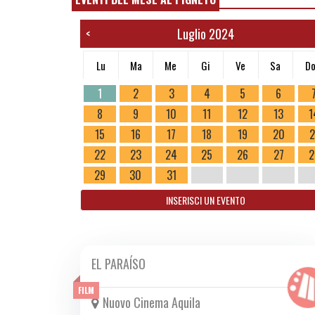
Luglio 2024
<
Lu
Ma
Me
Gi
Ve
Sa
D
1
2
3
4
5
6
8
9
10
11
12
13
1
15
16
17
18
19
20
2
22
23
24
25
26
27
2
29
30
31
INSERISCI UN EVENTO
EL PARAÍSO
GIO 25/07 2024
FILM
Nuovo Cinema Aquila