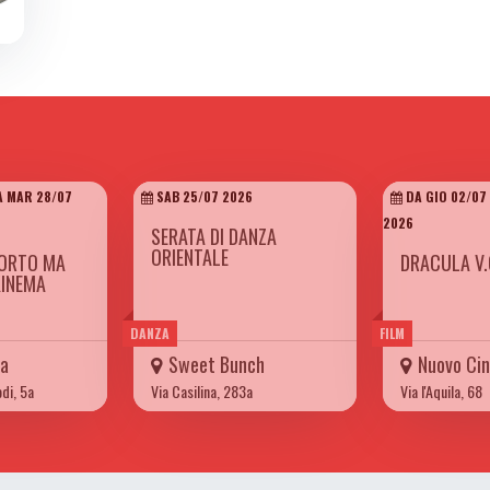
A MAR 28/07
SAB 25/07 2026
DA GIO 02/07
2026
SERATA DI DANZA
ORIENTALE
CORTO MA
DRACULA V.
KINEMA
DANZA
FILM
/a
Sweet Bunch
Nuovo Cin
odi, 5a
Via Casilina, 283a
Via l'Aquila, 68