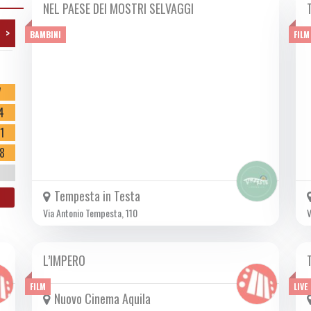
NEL PAESE DEI MOSTRI SELVAGGI
LUN 01/07 2024
>
BAMBINI
FILM
o
7
4
1
8
Tempesta in Testa
Via Antonio Tempesta, 110
V
L’IMPERO
DA GIO 27/06 A MER 03/07 2024
FILM
LIVE
Nuovo Cinema Aquila