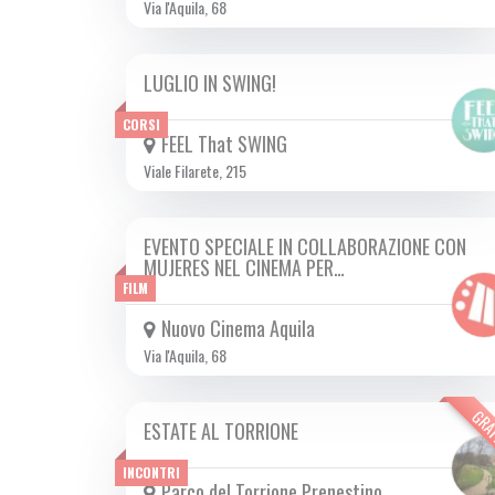
Via l'Aquila, 68
LUGLIO IN SWING!
DA LUN 01/07 A MER 24/07 2024
CORSI
FEEL That SWING
Viale Filarete, 215
EVENTO SPECIALE IN COLLABORAZIONE CON
LUN 01/07 2024
MUJERES NEL CINEMA PER…
FILM
Nuovo Cinema Aquila
Via l'Aquila, 68
GRA
ESTATE AL TORRIONE
DA SAB 15/06 A DOM 15/09 2024
INCONTRI
Parco del Torrione Prenestino