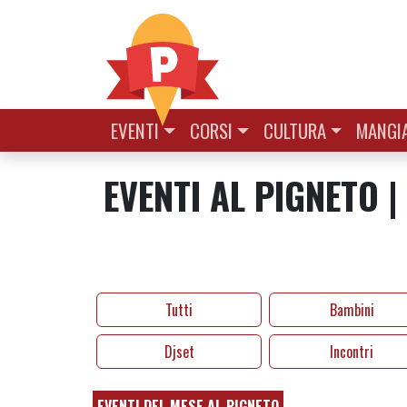
Vai al contenuto
EVENTI
CORSI
CULTURA
MANGIA
EVENTI AL PIGNETO |
Tutti
Bambini
Djset
Incontri
EVENTI DEL MESE AL PIGNETO