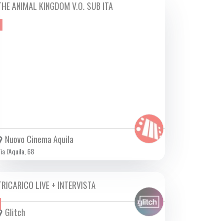
THE ANIMAL KINGDOM V.O. SUB ITA
DA GIO 25/07 A MER 07/08 2024
Nuovo Cinema Aquila
ia l'Aquila, 68
TRICARICO LIVE + INTERVISTA
LUN 01/07 2024
Glitch