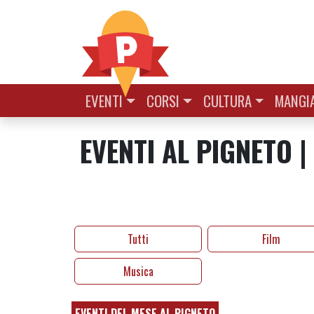
Vai al contenuto
EVENTI
CORSI
CULTURA
MANGIA
EVENTI AL PIGNETO 
Tutti
Film
Musica
EVENTI DEL MESE AL PIGNETO