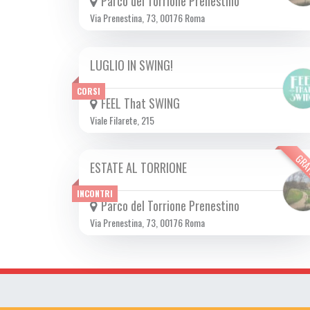
Parco del Torrione Prenestino
Via Prenestina, 73, 00176 Roma
LUGLIO IN SWING!
DA LUN 01/07 A MER 24/07 2024
CORSI
FEEL That SWING
Viale Filarete, 215
GRA
ESTATE AL TORRIONE
DA SAB 15/06 A DOM 15/09 2024
INCONTRI
Parco del Torrione Prenestino
Via Prenestina, 73, 00176 Roma