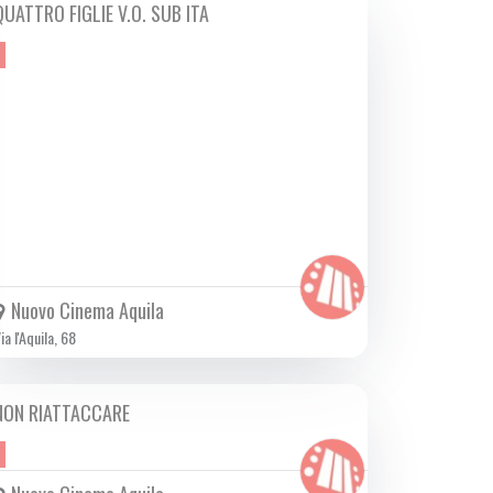
QUATTRO FIGLIE V.O. SUB ITA
DA GIO 27/06 A MER 24/07 2024
Nuovo Cinema Aquila
ia l'Aquila, 68
NON RIATTACCARE
DA GIO 11/07 A MER 31/07 2024