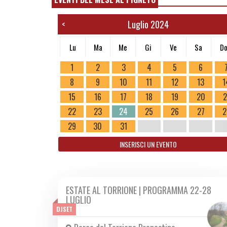
Luglio 2024
<
Lu
Ma
Me
Gi
Ve
Sa
D
1
2
3
4
5
6
8
9
10
11
12
13
1
15
16
17
18
19
20
2
22
23
24
25
26
27
2
29
30
31
INSERISCI UN EVENTO
ESTATE AL TORRIONE | PROGRAMMA 22-28
DA LUN 22/07 A DOM 28/07 2024
LUGLIO
DJSET