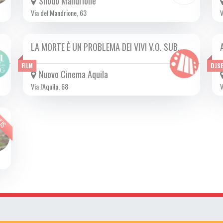
Snodo Mandrione
Via del Mandrione, 63
V
LA MORTE È UN PROBLEMA DEI VIVI V.O. SUB…
DA GIO 04/07 A MER 24/07 2024
FILM
DJS
Nuovo Cinema Aquila
Via l'Aquila, 68
V
TIS