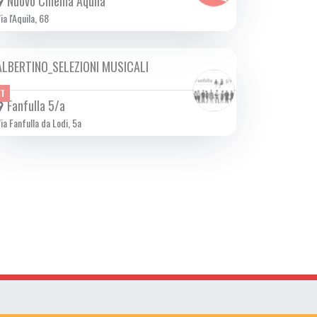
Nuovo Cinema Aquila
ia l'Aquila, 68
ALBERTINO_SELEZIONI MUSICALI
MER 24/07 2024
ET
Fanfulla 5/a
ia Fanfulla da Lodi, 5a