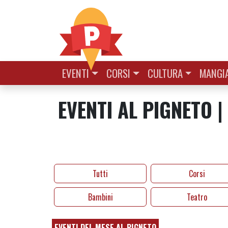
Vai al contenuto
EVENTI
CORSI
CULTURA
MANGIA
EVENTI AL PIGNETO 
Tutti
Corsi
Bambini
Teatro
EVENTI DEL MESE AL PIGNETO