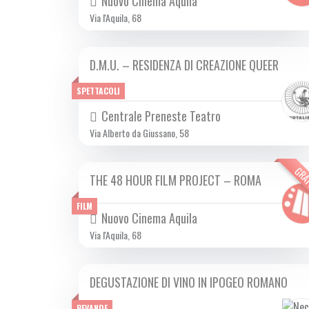
Nuovo Cinema Aquila
Via l'Aquila, 68
D.M.U. – RESIDENZA DI CREAZIONE QUEER
DOM 03/12 2023
SPETTACOLI
Centrale Preneste Teatro
Via Alberto da Giussano, 58
GRA
THE 48 HOUR FILM PROJECT – ROMA
DA LUN 27/11 A LUN 11/12 2023
FILM
Nuovo Cinema Aquila
Via l'Aquila, 68
DEGUSTAZIONE DI VINO IN IPOGEO ROMANO
DA DOM 22/10 A DOM 28/01 2024
BEVANDE