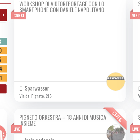
WORKSHOP DI VIDEOREPORTAGE CON LO
DA SAB 02/12 A DOM 03/12 2023
SMARTPHONE CON DANIELE NAPOLITANO
>
CORSI
VISI
o
3
0
7
4
1
Sparwasser
Via del Pigneto, 215
V
GRATIS
PIGNETO ORKESTRA – 18 ANNI DI MUSICA
DOM 03/12 2023
INSIEME
LIVE
LIVE