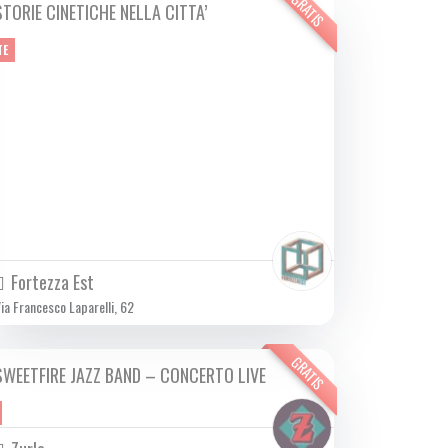
GRATIS
STORIE CINETICHE NELLA CITTA’
DA SAB 28/10 A DOM 17/12 2023
TE
Fortezza Est
ia Francesco Laparelli, 62
GRATIS
SWEETFIRE JAZZ BAND – CONCERTO LIVE
DOM 03/12 2023