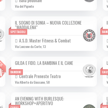
Isola pedonale
Via del Pigneto
V
IL SOGNO DI SONIA – NUOVA COLLEZIONE
DOM 03/12 2023
“MADDALENA”
SPETTACOLI
BAM
A.S.D. Master Fitness & Combat
Via Lanzone da Corte, 13
V
TIS
GILDA E FIDO. LA BAMBINA E IL CANE
DOM 03/12 2023
BAMBINI
CAU
Centrale Preneste Teatro
Via Alberto da Giussano, 58
V
AN EVENING WITH BURLESQUE:
DOM 03/12 2023
WORKSHOP+APERITIVO
CORSI
LIVE