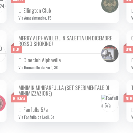
Ellington Club
Via Anassimandro, 15
V
MERRY ALPHAVILLE! ..IN SALETTA UN DICEMBRE
DA GIO 30/11 A VEN 29/12 2023
ROSSO SHOKING!
FILM
LIVE
Cineclub Alphaville
Via Romanello da Forlì, 30
V
MINIMINIMINIFANFULLA (SET SPERIMENTALE DI
DOM 03/12 2023
MINIMIZZAZIONE)
MUSICA
FILM
Fanfulla 5/a
Via Fanfulla da Lodi, 5a
V