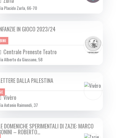
Zurla
ia Placido Zurla, 66-70
INFANZIE IN GIOCO 2023/24
DA DOM 03/12 A DOM 05/05 2024
BINI
Centrale Preneste Teatro
ia Alberto da Giussano, 58
LETTERE DALLA PALESTINA
DA MER 08/11 A MER 20/12 2023
SE
Vivèro
ia Antonio Raimondi, 37
LE DOMENICHE SPERIMENTALI DI ZAZIE: MARCO
DOM 03/12 2023
BONINI – ROBERTO…