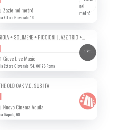
Zazie nel metró
ia Ettore Giovenale, 16
GIOIA + SOLIMENE + PICCIONI | JAZZ TRIO +…
DOM 03/12 2023
Giove Live Music
ia Ettore Giovenale, 54, 00176 Roma
THE OLD OAK V.O. SUB ITA
DA SAB 09/12 A MAR 19/12 2023
Nuovo Cinema Aquila
ia l'Aquila, 68