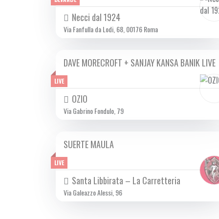
Necci dal 1924
Via Fanfulla da Lodi, 68, 00176 Roma
DAVE MORECROFT + SANJAY KANSA BANIK LIVE
DOM 03/12 2023
LIVE
OZIO
Via Gabrino Fondulo, 79
SUERTE MAULA
DOM 03/12 2023
LIVE
Santa Libbirata – La Carretteria
Via Galeazzo Alessi, 96