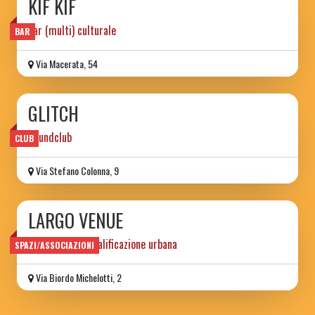
KIF KIF
bar (multi) culturale
BAR
Via Macerata, 54
GLITCH
Soundclub
CLUB
Via Stefano Colonna, 9
LARGO VENUE
progetto di riqualificazione urbana
SPAZI/ASSOCIAZIONI
Via Biordo Michelotti, 2