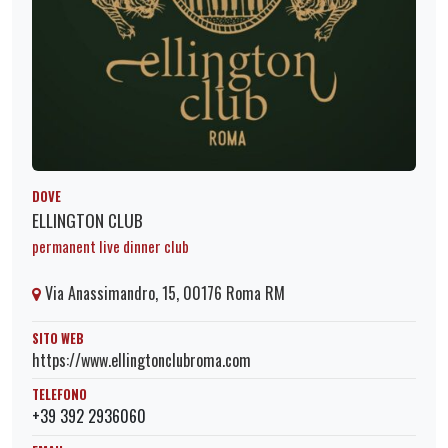
DOVE
ELLINGTON CLUB
permanent live dinner club
Via Anassimandro, 15, 00176 Roma RM
SITO WEB
https://www.ellingtonclubroma.com
TELEFONO
+39 392 2936060