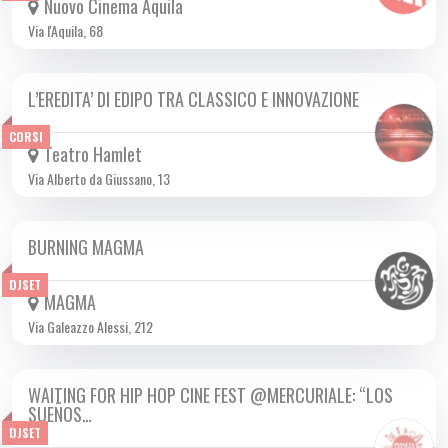
Nuovo Cinema Aquila
Via l'Aquila, 68
L’EREDITA’ DI EDIPO TRA CLASSICO E INNOVAZIONE
DA LUN 24/02 A DOM 18/05 2025
CORSI
Teatro Hamlet
Via Alberto da Giussano, 13
BURNING MAGMA
MER 30/04 2025
DJSET
MAGMA
Via Galeazzo Alessi, 212
WAITING FOR HIP HOP CINE FEST @MERCURIALE: “LOS
MER 30/04 2025
SUEÑOS…
DJSET