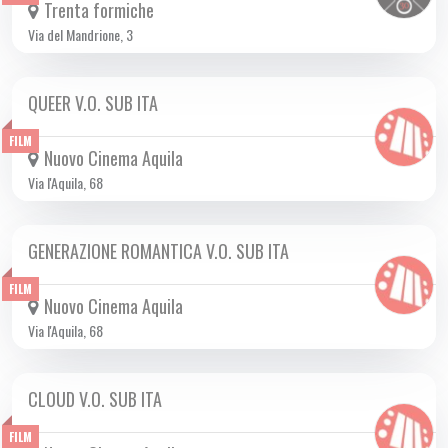
Trenta formiche
Via del Mandrione, 3
QUEER V.O. SUB ITA
DA SAB 29/03 A DOM 25/05 2025
FILM
Nuovo Cinema Aquila
Via l'Aquila, 68
GENERAZIONE ROMANTICA V.O. SUB ITA
DA GIO 17/04 A MER 21/05 2025
FILM
Nuovo Cinema Aquila
Via l'Aquila, 68
CLOUD V.O. SUB ITA
DA GIO 17/04 A MER 07/05 2025
FILM