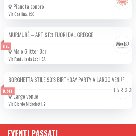
Pianeta sonoro
Via Casilina, 196
MURMURÈ – ARTISTꞫ FUORI DAL GREGGE
MER 30/04 2025
LIVE
Malo Glitter Bar
Via Fanfulla da Lodi, 3A
BORGHETTA STILE 90’S BIRTHDAY PARTY A LARGO VENUE
MER 30/04 2025
DJSET
Largo venue
Via Biordo Michelotti, 2
EVENTI PASSATI