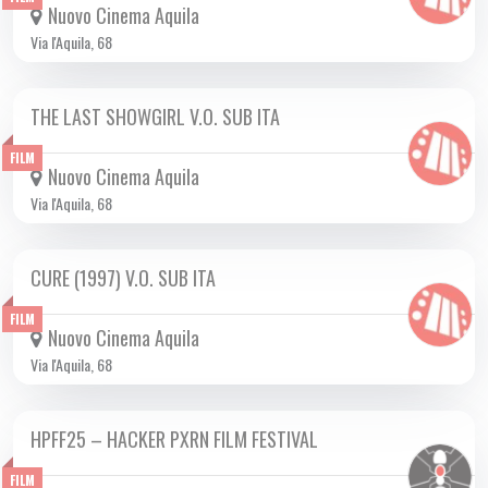
Nuovo Cinema Aquila
Via l'Aquila, 68
THE LAST SHOWGIRL V.O. SUB ITA
DA GIO 03/04 A MER 30/04 2025
FILM
Nuovo Cinema Aquila
Via l'Aquila, 68
CURE (1997) V.O. SUB ITA
DA GIO 03/04 A MER 30/04 2025
FILM
Nuovo Cinema Aquila
Via l'Aquila, 68
HPFF25 – HACKER PXRN FILM FESTIVAL
DA MER 09/04 A MER 30/04 2025
FILM