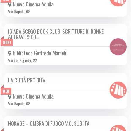
Nuovo Cinema Aquila
Via l'Aquila, 68
IGIABA SCEGO BOOK CLUB: SCRITTURE DI DONNE
DA MER 27/11 A MER 16/04 2025
ATTRAVERSO I…
LIBRI
Biblioteca Goffredo Mameli
Via del Pigneto, 22
LA CITTÀ PROIBITA
DA SAB 08/03 A MER 16/04 2025
FILM
Nuovo Cinema Aquila
Via l'Aquila, 68
HOKAGE – OMBRA DI FUOCO V.O. SUB ITA
DA GIO 13/03 A MER 16/04 2025