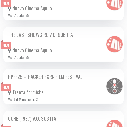
FILM
Nuovo Cinema Aquila
Via l'Aquila, 68
THE LAST SHOWGIRL V.O. SUB ITA
DA GIO 03/04 A MER 30/04 2025
FILM
Nuovo Cinema Aquila
Via l'Aquila, 68
HPFF25 – HACKER PXRN FILM FESTIVAL
DA MER 09/04 A MER 30/04 2025
FILM
Trenta formiche
Via del Mandrione, 3
CURE (1997) V.O. SUB ITA
DA GIO 03/04 A MER 30/04 2025