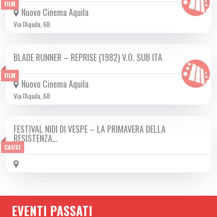
FILM
Nuovo Cinema Aquila
Via l'Aquila, 68
BLADE RUNNER – REPRISE (1982) V.O. SUB ITA
DA LUN 14/04 A MER 16/04 2025
FILM
Nuovo Cinema Aquila
Via l'Aquila, 68
FESTIVAL NIDI DI VESPE – LA PRIMAVERA DELLA
DA GIO 03/04 A MER 16/04 2025
RESISTENZA…
CAUSE
EVENTI PASSATI