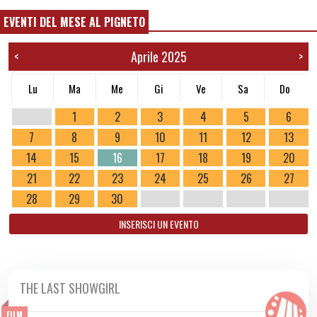
EVENTI DEL MESE AL PIGNETO
Aprile 2025
<
>
Lu
Ma
Me
Gi
Ve
Sa
Do
1
2
3
4
5
6
7
8
9
10
11
12
13
14
15
16
17
18
19
20
21
22
23
24
25
26
27
28
29
30
INSERISCI UN EVENTO
THE LAST SHOWGIRL
DA GIO 03/04 A MER 16/04 2025
FILM