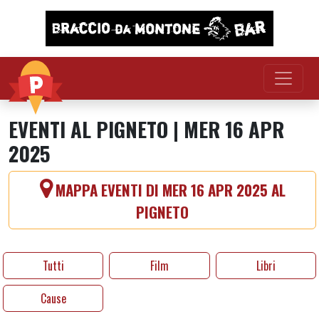
Vai al contenuto
EVENTI AL PIGNETO | MER 16 APR
2025
MAPPA EVENTI DI MER 16 APR 2025 AL
PIGNETO
Tutti
Film
Libri
Cause