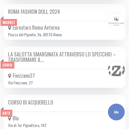
ROMA FASHION DOLL 2024
DA SAB 09/11 A DOM 10/11 2024
MARKET
Eurostars Roma Aeterna
Piazza del Pigneto, 9a, 00176 Roma
LA SALOTTA SMARGINATA ATTRAVERSO LO SPECCHIO –
DA SAB 09/11 A DOM 10/11 2024
TRASFORMARE IL…
CORSI
Fivizzano27
Via Fivizzano, 27
CORSO DI ACQUERELLO
DA SAB 14/09 A SAB 07/12 2024
ARTE
Blu
Via di Tor Pignattara, 142