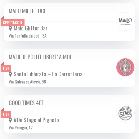
MALO MILLE LUCI
SAB 09/11 2024
SPETTACOLI
Malo Glitter Bar
Via Fanfulla da Lodi, 3A
MATILDE POLITI LIBERT’ A MOI
SAB 09/11 2024
LIVE
Santa Libbirata – La Carretteria
Via Galeazzo Alessi, 96
GOOD TIMES 4ET
SAB 09/11 2024
LIVE
#On Stage al Pigneto
Via Perugia, 12