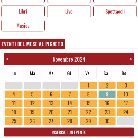
Libri
Live
Spettacoli
Musica
EVENTI DEL MESE AL PIGNETO
Novembre 2024
<
>
Lu
Ma
Me
Gi
Ve
Sa
Do
1
2
3
4
5
6
7
8
9
10
11
12
13
14
15
16
17
18
19
20
21
22
23
24
25
26
27
28
29
30
INSERISCI UN EVENTO