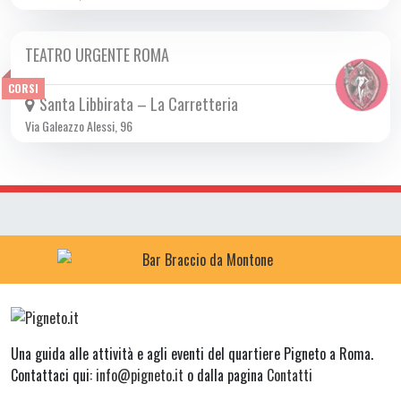
TEATRO URGENTE ROMA
DA VEN 08/11 A LUN 11/11 2024
CORSI
Santa Libbirata – La Carretteria
Via Galeazzo Alessi, 96
Una guida alle attività e agli eventi del quartiere Pigneto a Roma.
Contattaci qui:
info@pigneto.it
o dalla pagina
Contatti