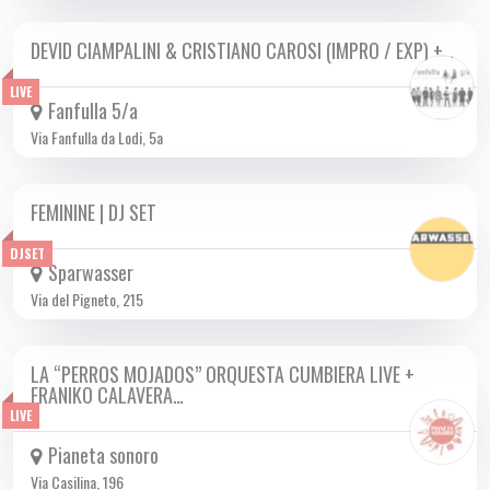
DEVID CIAMPALINI & CRISTIANO CAROSI (IMPRO / EXP) +…
SAB 09/11 2024
LIVE
Fanfulla 5/a
Via Fanfulla da Lodi, 5a
FEMININE | DJ SET
SAB 09/11 2024
DJSET
Sparwasser
Via del Pigneto, 215
LA “PERROS MOJADOS” ORQUESTA CUMBIERA LIVE +
SAB 09/11 2024
FRANIKO CALAVERA…
LIVE
Pianeta sonoro
Via Casilina, 196