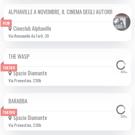
ALPHAVILLE A NOVEMBRE, IL CINEMA DEGLI AUTORI!
DA VEN 01/11 A DOM 01/12 2024
FILM
Cineclub Alphaville
Via Romanello da Forlì, 30
THE WASP
DA GIO 07/11 A DOM 10/11 2024
TEATRO
Spazio Diamante
Via Prenestina, 230b
BARABBA
DA GIO 07/11 A DOM 10/11 2024
TEATRO
Spazio Diamante
Via Prenestina, 230b