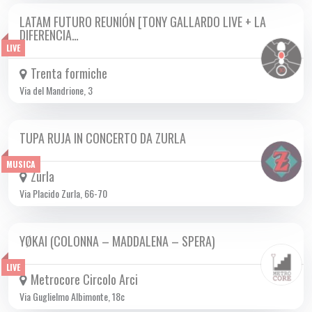
LATAM FUTURO REUNIÓN [TONY GALLARDO LIVE + LA
SAB 09/11 2024
DIFERENCIA…
LIVE
Trenta formiche
Via del Mandrione, 3
TUPA RUJA IN CONCERTO DA ZURLA
SAB 09/11 2024
MUSICA
Zurla
Via Placido Zurla, 66-70
YØKAI (COLONNA – MADDALENA – SPERA)
SAB 09/11 2024
LIVE
Metrocore Circolo Arci
Via Guglielmo Albimonte, 18c