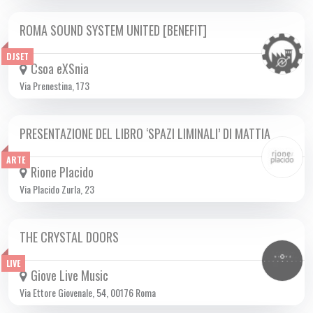
ROMA SOUND SYSTEM UNITED [BENEFIT]
SAB 09/11 2024
DJSET
Csoa eXSnia
Via Prenestina, 173
PRESENTAZIONE DEL LIBRO ‘SPAZI LIMINALI’ DI MATTIA
SAB 09/11 2024
ARTE
Rione Placido
Via Placido Zurla, 23
THE CRYSTAL DOORS
SAB 09/11 2024
LIVE
Giove Live Music
Via Ettore Giovenale, 54, 00176 Roma