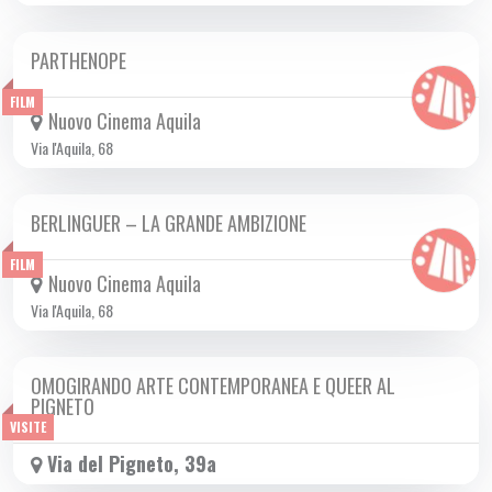
PARTHENOPE
DA GIO 24/10 A MER 04/12 2024
FILM
Nuovo Cinema Aquila
Via l'Aquila, 68
BERLINGUER – LA GRANDE AMBIZIONE
DA GIO 31/10 A MER 04/12 2024
FILM
Nuovo Cinema Aquila
Via l'Aquila, 68
OMOGIRANDO ARTE CONTEMPORANEA E QUEER AL
SAB 09/11 2024
PIGNETO
VISITE
Via del Pigneto, 39a