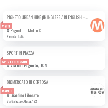
PIGNETO URBAN HIKE (IN INGLESE / IN ENGLISH –…
DA LUN 02/09 A SAB 23/11 2024
VISITE
Pigneto – Metro C
Pigneto, Italia
SPORT IN PIAZZA
SAB 09/11 2024
SPORT E BENESSERE
Via del Pigneto, 104
BIOMERCATO IN CERTOSA
DA SAB 21/09 A SAB 28/12 2024
MARKET
Giardino Liberato
Via Galeazzo Alessi, 122