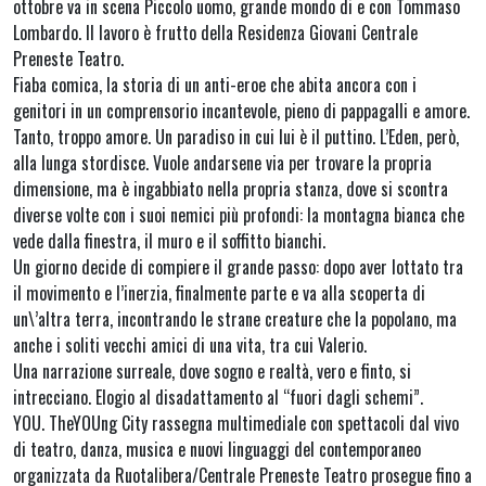
ottobre va in scena Piccolo uomo, grande mondo di e con Tommaso
Lombardo. Il lavoro è frutto della Residenza Giovani Centrale
Preneste Teatro.
Fiaba comica, la storia di un anti-eroe che abita ancora con i
genitori in un comprensorio incantevole, pieno di pappagalli e amore.
Tanto, troppo amore. Un paradiso in cui lui è il puttino. L’Eden, però,
alla lunga stordisce. Vuole andarsene via per trovare la propria
dimensione, ma è ingabbiato nella propria stanza, dove si scontra
diverse volte con i suoi nemici più profondi: la montagna bianca che
vede dalla finestra, il muro e il soffitto bianchi.
Un giorno decide di compiere il grande passo: dopo aver lottato tra
il movimento e l’inerzia, finalmente parte e va alla scoperta di
un\’altra terra, incontrando le strane creature che la popolano, ma
anche i soliti vecchi amici di una vita, tra cui Valerio.
Una narrazione surreale, dove sogno e realtà, vero e finto, si
intrecciano. Elogio al disadattamento al “fuori dagli schemi”.
YOU. TheYOUng City rassegna multimediale con spettacoli dal vivo
di teatro, danza, musica e nuovi linguaggi del contemporaneo
organizzata da Ruotalibera/Centrale Preneste Teatro prosegue fino a