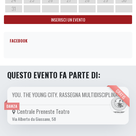
31
INSERISCI UN EVENTO
FACEBOOK
QUESTO EVENTO FA PARTE DI:
GRATIS
YOU. THE YOUNG CITY. RASSEGNA MULTIDISCIPLINARE
DA SAB 01/10 A SAB 17/12 2022
DANZA
Centrale Preneste Teatro
Via Alberto da Giussano, 58