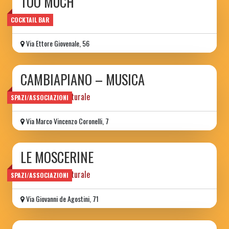
TOO MUCH
wine bar
COCKTAIL BAR
Via Ettore Giovenale, 56
CAMBIAPIANO – MUSICA
associazione culturale
SPAZI/ASSOCIAZIONI
Via Marco Vincenzo Coronelli, 7
LE MOSCERINE
associazione culturale
SPAZI/ASSOCIAZIONI
Via Giovanni de Agostini, 71