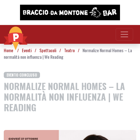
Vai al contenuto
Home
/
Eventi
/
Spettacoli
/
Teatro
/
Normalize Normal Homes – La
normalità non influenza | We Reading
EVENTO CONCLUSO
NORMALIZE NORMAL HOMES – LA
NORMALITÀ NON INFLUENZA | WE
READING