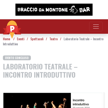
Vai al contenuto
Home
/
Eventi
/
Spettacoli
/
Teatro
/
Laboratorio Teatrale – Incontro
Introduttivo
EVENTO CONCLUSO
LABORATORIO TEATRALE –
INCONTRO INTRODUTTIVO