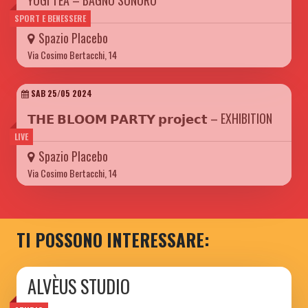
YOGI TEA – BAGNO SONORO
SPORT E BENESSERE
Spazio Placebo
Via Cosimo Bertacchi, 14
SAB 25/05 2024
𝗧𝗛𝗘 𝗕𝗟𝗢𝗢𝗠 𝗣𝗔𝗥𝗧𝗬 𝗽𝗿𝗼𝗷𝗲𝗰𝘁 – EXHIBITION
LIVE
Spazio Placebo
Via Cosimo Bertacchi, 14
TI POSSONO INTERESSARE:
ALVÈUS STUDIO