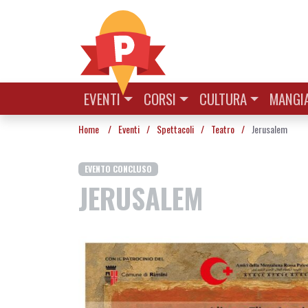
Vai al contenuto
EVENTI
CORSI
CULTURA
MANGIA
Home
/
Eventi
/
Spettacoli
/
Teatro
/
Jerusalem
EVENTO CONCLUSO
JERUSALEM