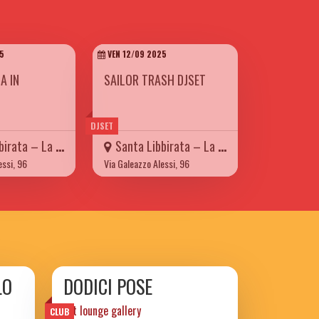
5
VEN 12/09 2025
A IN
SAILOR TRASH DJSET
DJSET
a – La Carretteria
Santa Libbirata – La Carretteria
essi, 96
Via Galeazzo Alessi, 96
LO
DODICI POSE
art lounge gallery
CLUB