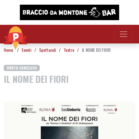
Vai al contenuto
Home
/
Eventi
/
Spettacoli
/
Teatro
/
IL NOME DEI FIORI
EVENTO CONCLUSO
IL NOME DEI FIORI