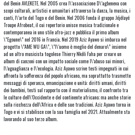
del Benin AVLEKETE. Nel 2005 crea l\’associazione D\’agbeneva con
scopi culturali, artistici e umanitari attraverso la danza, la musica, i
canti, l\’arte del Togo e del Benin. Nel 2006 fonda il gruppo Jéjélayé
Troupe Afrobeat, il cui repertorio unisce musica tradizionale e
contemporanea in uno stile afro-jazz e pubblica il primo album
\”Egoune\” nel 2016 in Francia. Nel 2019 Aziz Ayawo si imbarca nel
progetto \”AME WU GA\”, \”l\’uomo è meglio del denaro\” insieme
ad un altro musicista togolese Thierry Nkéli Faha per creare un
album di canzoni con un impatto sociale come l\’abuso sui minori,
l\’uguaglianza e l\’ecologia. Aziz Ayawo scrive testi impegnati in cui
affronta la sofferenza del popolo africano, ma soprattutto trasmette
messaggi di speranza, emancipazione e unità: diritti umani, diritti
dei bambini, testi sul rapporto con il materialismo, il confronto tra
le culture dell\’Occidente e del continente africano; ma anche storie
sulla ricchezza dell\’Africa e delle sue tradizioni. Aziz Ayawo torna in
Togo e vi si stabilisce con la sua famiglia nel 2021. Attualmente sta
lavorando al suo terzo album.