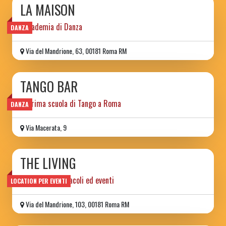
LA MAISON
Accademia di Danza
DANZA
Via del Mandrione, 63, 00181 Roma RM
TANGO BAR
la prima scuola di Tango a Roma
DANZA
Via Macerata, 9
THE LIVING
locale per spettacoli ed eventi
LOCATION PER EVENTI
Via del Mandrione, 103, 00181 Roma RM