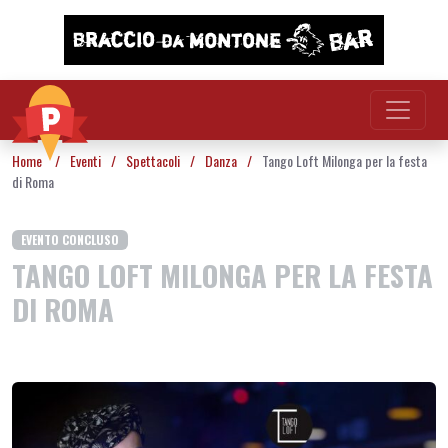
Vai al contenuto
Home
/
Eventi
/
Spettacoli
/
Danza
/
Tango Loft Milonga per la festa
di Roma
EVENTO CONCLUSO
TANGO LOFT MILONGA PER LA FESTA
DI ROMA