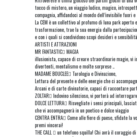
Ritroverete il clima giocoso dei parchi giochi di una v
tocco di mistero, un viaggio ludico, magico, introspett
compagnia, affidandoci al mondo dell’invisibile fuori e 
La CEM è un collettivo al profumo di luna park aperto e
trasformazione, trae la sua energia dalla partecipazion
e con i quali si condividono scopi desideri e sensibilità
ARTISTI E ATTRAZIONI
MR FANTASTIC MAGIA
illusionista, capace di creare straordinarie magie, vi i
divertenti, mentalismo e molte sorprese ..
MADAME BOUCLEE Tarologia e Divinazione,
Lettura del presente e delle energie che ci accompagn
Arcani e di carte divinatorie, capaci di raccontare part
ZOLTAR Indovino silenzioso, vi porterà ad interrogarv
DOLCE LETTURA Risvegliate i sensi principali, lasciat
che vi accompagnerà in un poetico e dolce viaggio
CENTRA ENTRA Come alle fiere di paese, sfidate la vos
premi vincerai!
THE CALL  un telefono squilla! Chi avrà il coraggio d