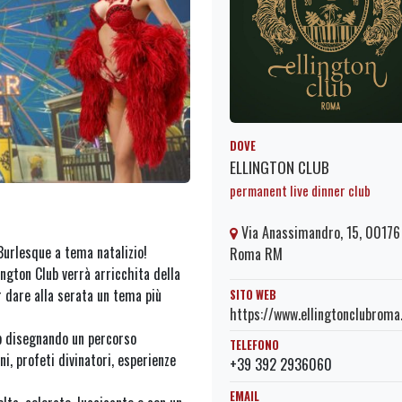
DOVE
ELLINGTON CLUB
permanent live dinner club
Via Anassimandro, 15, 00176
Burlesque a tema natalizio!
Roma RM
ington Club verrà arricchita della
r dare alla serata un tema più
SITO WEB
https://www.ellingtonclubrom
ub disegnando un percorso
TELEFONO
i, profeti divinatori, esperienze
+39 392 2936060
EMAIL