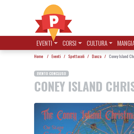
Vai al contenuto
EVENTI
CORSI
CULTURA
MANGIA
Home
/
Eventi
/
Spettacoli
/
Danza
/
Coney Island Ch
EVENTO CONCLUSO
CONEY ISLAND CHRI