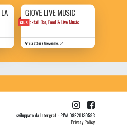
 LA
GIOVE LIVE MUSIC
Cocktail Bar, Food & Live Music
CLUB
Via Ettore Giovenale, 54
sviluppato da
Intergraf
- P.IVA 08920130583
Privacy Policy