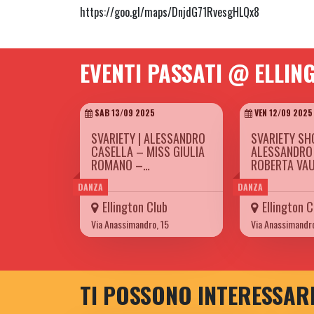
https://goo.gl/maps/DnjdG71RvesgHLQx8
EVENTI PASSATI @ ELLIN
SAB 13/09 2025
VEN 12/09 2025
SVARIETY | ALESSANDRO
SVARIETY SH
CASELLA – MISS GIULIA
ALESSANDRO
ROMANO –…
ROBERTA VA
DANZA
DANZA
Ellington Club
Ellington C
Via Anassimandro, 15
Via Anassimandro
TI POSSONO INTERESSAR