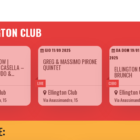
GTON CLUB
GIO 11/09 2025
DA DOM 19/01
2025
OW |
GREG & MASSIMO PIRONE
 CASELLA –
QUINTET
ELLINGTON 
UDO &…
BRUNCH
LIVE
CIBO
lub
Ellington Club
Ellington
, 15
Via Anassimandro, 15
Via Anassimand
E: