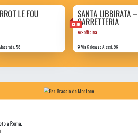
ERROT LE FOU
SANTA LIBBIRATA –
CARRETTERIA
CLUB
ex-officina
Macerata, 58
Via Galeazzo Alessi, 96
neto a Roma.
i